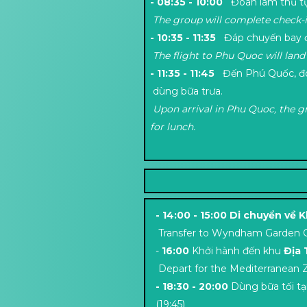
- 08:35 - 10:00
Đoàn làm thủ tụ
The group will complete check-in
- 10:35 - 11:35
Đáp chuyến bay 
The flight to Phu Quoc will land
- 11:35 - 11:45
Đến Phú Quốc, đo
dùng bữa trưa.
Upon arrival in Phu Quoc, the gr
for lunch.
- 14:00 - 15:00 Di chuyển
Transfer to Wyndham Garden Gr
-
16:00
Khởi hành đến khu
Địa 
Depart for the Mediterranean Zo
- 18:30 - 20:00
Dùng bữa tối tạ
(19:45)