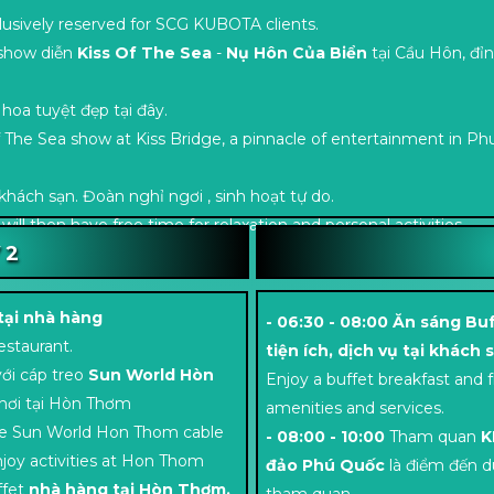
lusively reserved for SCG KUBOTA clients.
show diễn
Kiss Of The Sea
-
Nụ Hôn Của Biển
tại Cầu Hôn, đỉ
a tuyệt đẹp tại đây.
 The Sea show at Kiss Bridge, a pinnacle of entertainment in Ph
khách sạn. Đoàn nghỉ ngơi , sinh hoạt tự do.
ill then have free time for relaxation and personal activities.
 2
 tại nhà hàng
- 06:30 - 08:00 Ăn sáng Buf
estaurant.
tiện ích, dịch vụ tại khách 
ới cáp treo
Sun World Hòn
Enjoy a buffet breakfast and f
hơi tại Hòn Thơm
amenities and services.
the Sun World Hon Thom cable
- 08:00 - 10:00
Tham quan
K
njoy activities at Hon Thom
đảo Phú Quốc
là điểm đến d
fet
nhà hàng tại Hòn Thơm.
tham quan.