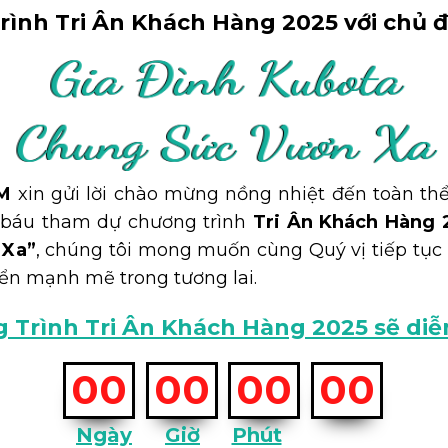
trình Tri Ân Khách Hàng 2025 với chủ 
Gia Đình Kubota
Chung Sức Vươn X
M
xin gửi lời chào mừng nồng nhiệt đến toàn th
ý báu tham dự chương trình
Tri Ân Khách Hàng 
 Xa”
, chúng tôi mong muốn cùng Quý vị tiếp tụ
iển mạnh mẽ trong tương lai.
 Trình Tri Ân Khách Hàng 2025 sẽ diễ
00
00
00
00
Ngày
Giờ
Phút