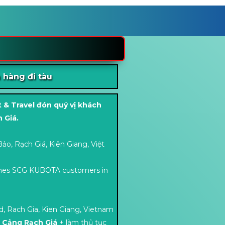
 hàng đi tàu
t & Travel đón quý vị khách
 Giá.
ảo, Rạch Giá, Kiên Giang, Việt
mes SCG KUBOTA customers in
d, Rach Gia, Kien Giang, Vietnam
n
Cảng Rạch Giá
+ làm thủ tục