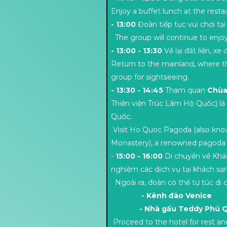
Enjoy a buffet lunch at the rest
- 13:00
Đoàn tiếp tục vui chơi tại
The group will continue to enjoy 
- 13:00 - 13:30
Về lại đất liền, x
Return to the mainland, where the
group for sightseeing.
- 13:30 - 14:45
Tham quan
Chùa
Thiền viện Trúc Lâm Hộ Quốc) là
Quốc.
Visit Ho Quoc Pagoda (also kn
Monastery), a renowned pagoda
-
15:00 - 16:00
Di chuyển về Khác
nghiệm các dịch vụ tại khách sạn
Ngoài ra, đoàn có thể tự túc di
- Kênh đào Venice
- Nhà gấu Teddy Phú 
Proceed to the hotel for rest and