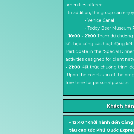
amenities offered.
In addition, the group can enjoy
- Venice Canal
- Teddy Bear Museum P
-
18:00 - 21:00
Tham dự chương 
kết hợp cùng các hoạt động kết 
Participate in the "Special Din
activities designed for client net
- 21:00
Kết thúc chương trình, đo
Upon the conclusion of the prog
free time for personal pursuits.
Khách hàn
- 12:40 "Khởi hành đến Cảng
tàu cao tốc Phú Quốc Expres