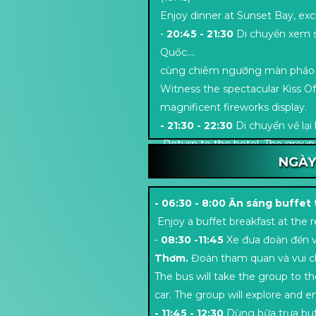
Enjoy dinner at Sunset Bay, exc
-
20:45 - 21:30
Di chuyển xem 
Quốc….
cùng chiêm ngưỡng màn pháo ho
Witness the spectacular Kiss Of
magnificent fireworks display.
- 21:30 - 22:30
Di chuyển về lại 
Return to the hotel. The group w
NGÀY
- 06:30 - 8:00 Ăn sáng buffet
Enjoy a buffet breakfast at the r
-
08:30 -11:45
Xe đưa đoàn đến v
Thơm.
Đoàn tham quan và vui c
The bus will take the group to 
car. The group will explore and e
- 11:45 - 12:30
Dùng bữa trưa buf