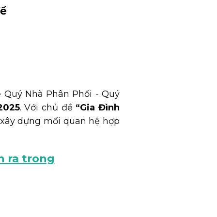
đề
a
ể Quý Nhà Phân Phối - Quý
2025
. Với chủ đề
“Gia Đình
c xây dựng mối quan hệ hợp
n ra trong