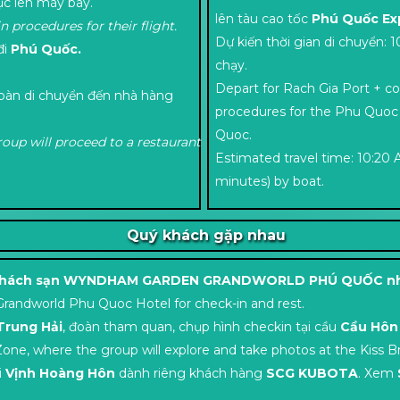
c lên máy bay.
lên tàu cao tốc
Phú Quốc Ex
 procedures for their flight.
Dự kiến thời gian di chuyển: 1
đi
Phú Quốc.
chạy.
Depart for Rach Gia Port + c
àn di chuyển đến nhà hàng
procedures for the Phu Quoc
Quoc.
oup will proceed to a restaurant
Estimated travel time: 10:20 
minutes) by boat.
Quý khách gặp nhau
 về Khách sạn WYNDHAM GARDEN GRANDWORLD PHÚ QUỐC nh
andworld Phu Quoc Hotel for check-in and rest.
Trung Hải
, đoàn tham quan, chụp hình checkin tại cầu
Cầu Hôn 
ne, where the group will explore and take photos at the Kiss B
i
Vịnh Hoàng Hôn
dành riêng khách hàng
SCG KUBOTA
. Xem