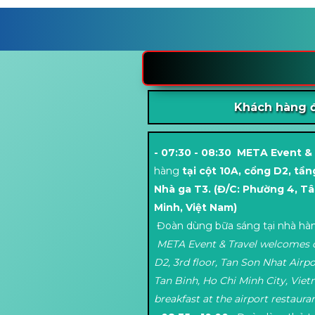
Khách hàng 
- 07:30 - 08:30 META Event &
hàng
tại cột 10A, cổng D2, tầ
Nhà ga T3. (Đ/C:
Phường 4, Tâ
Minh, Việt Nam)
Đoàn dùng bữa sáng tại nhà hàn
META Event & Travel welcomes o
D2, 3rd floor, Tan Son Nhat Airpo
Tan Binh, Ho Chi Minh City, Viet
breakfast at the airport restauran