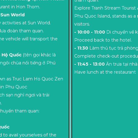
aurant in Hon Thom.
Explore Tranh Stream Tourist 
Sun World
Phu Quoc Island, stands as a n
activities at Sun World.
visitors.
e đưa đoàn tham quan.
- 10:00 - 11:00
Di chuyển về k
 vehicle will transport the
Proceed back to the hotel.
- 11:30
Làm thủ tục trả phòng
 Hộ Quốc
(tên gọi khác là
Complete check-out procedu
 ngôi chùa nổi tiếng ở Phú
- 11:45 - 13:00
Ăn trưa tại nh
Have lunch at the restaurant
own as Truc Lam Ho Quoc Zen
 in Phu Quoc
h sạn nghỉ ngơi và trải
.
 chuyển tham quan:
Quốc
 to avail yourselves of the