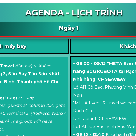
AGENDA - LỊCH TRÌNH
Ngày 1
đi máy bay
Khách
- 08:00 - 09:15 "META Even
 Travel
đón quý vị khách
hàng SCG KUBOTA tại Rạch
ng 3, Sân Bay Tân Sơn Nhất,
Nhà hàng: CF SEAVIEW
n Bình, Thành phố Hồ Chí
Lô A11 Cô Bắc, Phường Vĩnh B
Nam
g trong sân bay.
"META Event & Travel welco
ur guests at column 10A, gate
Rach Gia.
rt, Terminal 3. (Address: Ward 4,
Restaurant: CF SEAVIEW
nam) The group will have
Lot A11 Co Bac, Vinh Bao War
t.
- 09:15 - 12:40
Khởi hành đế