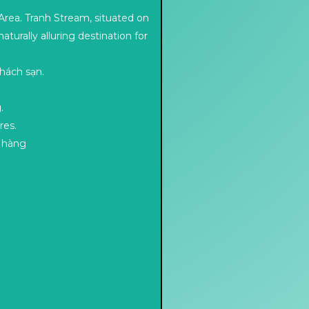
Area. Tranh Stream, situated on
aturally alluring destination for
hách sạn.
.
res.
à hàng