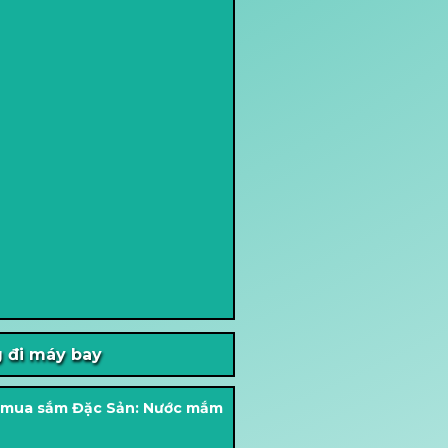
 đi máy bay
àn mua sắm Đặc Sản: Nước mắm