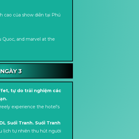
nh cao của show diễn tại Phú
u Quoc, and marvel at the
NGÀY 3
fet, tự do trải nghiệm các
sạn.
reely experience the hotel's
DL Suối Tranh. Suối Tranh
u lịch tự nhiên thu hút người