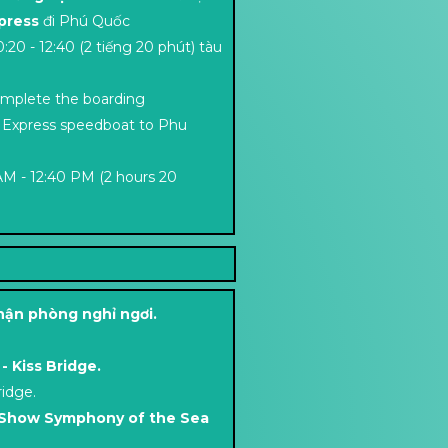
press
đi Phú Quốc
0:20 - 12:40 (2 tiếng 20 phút) tàu
omplete the boarding
 Express speedboat to Phu
AM - 12:40 PM (2 hours 20
ận phòng nghỉ ngơi.
- Kiss Bridge.
ridge.
Show Symphony of the Sea