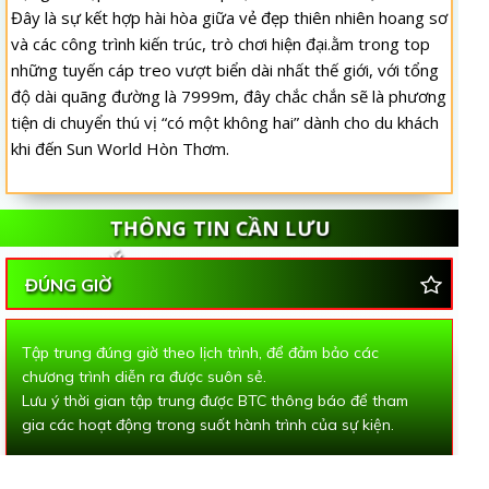
Đây là sự kết hợp hài hòa giữa vẻ đẹp thiên nhiên hoang sơ
và các công trình kiến trúc, trò chơi hiện đại.ằm trong top
những tuyến cáp treo vượt biển dài nhất thế giới, với tổng
độ dài quãng đường là 7999m, đây chắc chắn sẽ là phương
tiện di chuyển thú vị “có một không hai” dành cho du khách
khi đến Sun World Hòn Thơm.
THÔNG TIN CẦN LƯU
Ý
ĐÚNG GIỜ
Tập trung đúng giờ theo lịch trình, để đảm bảo các
chương trình diễn ra được suôn sẻ.
Lưu ý thời gian tập trung được BTC thông báo để tham
gia các hoạt động trong suốt hành trình của sự kiện.