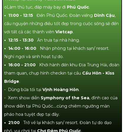
oLàm thủ tục, đáp máy bay đi
Phú Quốc
.
• 11:00 - 12:15
Đến Phú Quốc. Đoàn viếng
Dinh Cậu
,
cầu nguyện những điều tốt đẹp trong cuộc sống sẽ đến
với tất cả các thành viên
Vietcap
.
• 12:15 - 13:30
Ăn trưa tại nhà hàng.
• 14:00 - 16:00
Nhận phòng tại khách sạn/ resort.
Nghỉ ngơi và sinh hoạt tự do.
• 16:00 - 21:00
Khởi hành đến khu Địa Trung Hải, đoàn
tham quan, chụp hình checkin tại cầu
Cầu Hôn - Kiss
Bridge
.
- Dùng bữa tối tại
Vịnh Hoàng Hôn
.
- Xem show diễn
Symphony of the Sea
, đỉnh cao của
show diễn tại Phú Quốc….cùng chiêm ngưỡng màn
pháo hoa tuyệt đẹp tại đây.
• 21:00
Trở về lại khách sạn/ resort. Đoàn tự do dạo
phố, vui chơi tại
Chợ Đêm Phú Quốc
.