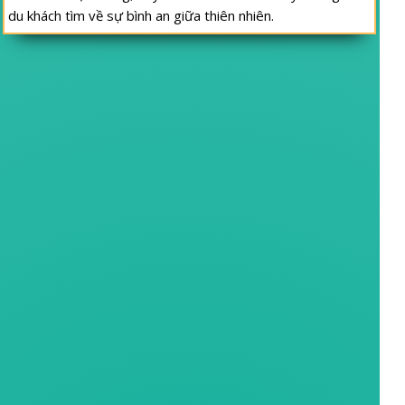
du khách tìm về sự bình an giữa thiên nhiên.