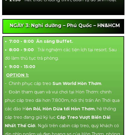
NGÀY 3: Nghỉ dưỡng – Phú Quốc – HN&HCM
• 7:00 - 8:00 Ăn sáng Buffet.
• 8:00 - 9:00
Trải nghiệm các tiện ích tại resort. Sau
đó làm thủ tục trả phòng.
• 9:00 - 15:00
OPTION 1:
- Chinh phục cáp treo
Sun World Hòn Thơm
.
- Đoàn tham quan và vui chơi tại Hòn Thơm: chinh
phục cáp treo dài hơn 7.800m, nối thị trấn An Thới qua
các đảo H
òn Rỏi, Hòn Dừa tới Hòn Thơm
, hệ thống
cáp treo đang giữ kỷ lục
Cáp Treo Vượt Biển Dài
Nhất Thế Giớ
i. Ngồi trên cabin cáp treo, quý khách có
dịp nhìn ngắm vẻ đẹp hoang sơ của Hòn Thơm, phóng