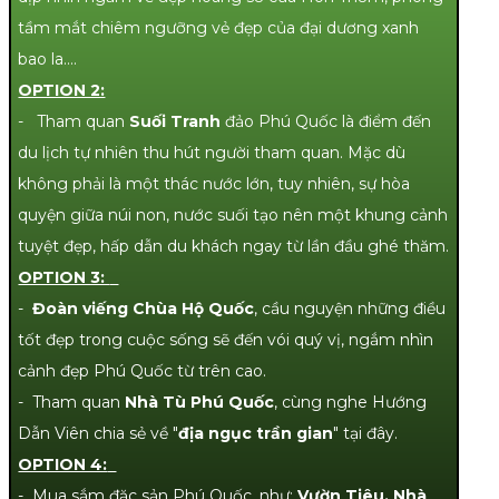
tầm mắt chiêm ngưỡng vẻ đẹp của đại dương xanh
bao la….
OPTION 2:
- Tham quan
Suối Tranh
đảo Phú Quốc là điểm đến
du lịch tự nhiên thu hút người tham quan. Mặc dù
không phải là một thác nước lớn, tuy nhiên, sự hòa
quyện giữa núi non, nước suối tạo nên một khung cảnh
tuyệt đẹp, hấp dẫn du khách ngay từ lần đầu ghé thăm.
OPTION 3:
-
Đoàn viếng Chùa Hộ Quốc
, cầu nguyện những điều
tốt đẹp trong cuộc sống sẽ đến vói quý vị, ngắm nhìn
cảnh đẹp Phú Quốc từ trên cao.
- Tham quan
Nhà Tù Phú Quốc
, cùng nghe Hướng
Dẫn Viên chia sẻ về "
địa ngục trần gian
" tại đây.
OPTION 4:
- Mua sắm đặc sản Phú Quốc, như:
Vườn Tiêu, Nhà