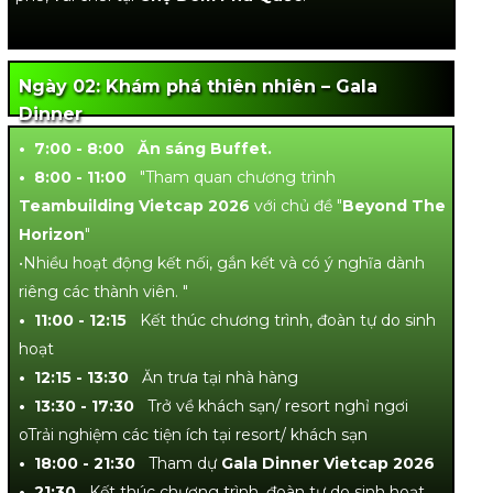
Ngày 02: Khám phá thiên nhiên – Gala
Dinner
• 7:00 - 8:00 Ăn sáng Buffet.
• 8:00 - 11:00
"Tham quan chương trình
Teambuilding Vietcap 2026
với chủ đề "
Beyond The
Horizon
"
•Nhiều hoạt động kết nối, gắn kết và có ý nghĩa dành
riêng các thành viên. "
• 11:00 - 12:15
Kết thúc chương trình, đoàn tự do sinh
hoạt
• 12:15 - 13:30
Ăn trưa tại nhà hàng
• 13:30 - 17:30
Trở về khách sạn/ resort nghỉ ngơi
oTrải nghiệm các tiện ích tại resort/ khách sạn
• 18:00 - 21:30
Tham dự
Gala Dinner Vietcap 2026
• 21:30
Kết thúc chương trình, đoàn tự do sinh hoạt