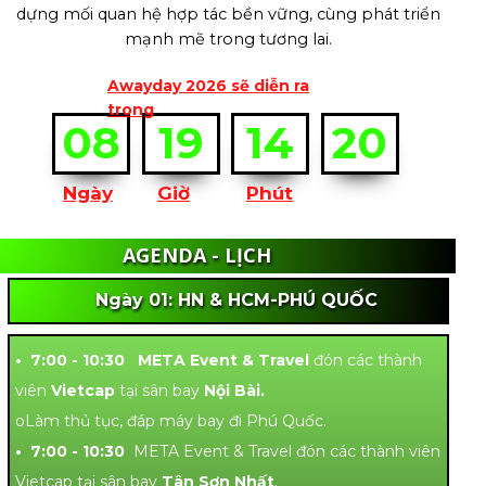
dựng mối quan hệ hợp tác bền vững, cùng phát triển
mạnh mẽ trong tương lai.
Awayday 2026 sẽ diễn ra
trong
08
19
14
18
Ngày
Giờ
Phút
AGENDA - LỊCH
TRÌNH
Ngày 01: HN & HCM-PHÚ QUỐC
• 7:00 - 10:30 META Event & Travel
đón các thành
viên
Vietcap
tại sân bay
Nội Bài.
oLàm thủ tục, đáp máy bay đi Phú Quốc.
• 7:00 - 10:30
META Event & Travel đón các thành viên
Vietcap tại sân bay
Tân Sơn Nhất
.