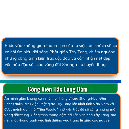
Bước vào không gian thanh tịnh của tu viện, du khách sẽ có
cơ hội tìm hiểu đời sống Phật giáo Tây Tạng, chiêm ngưỡng
những công trình kiến trúc độc đáo và cảm nhận nét đẹp
văn hóa đặc sắc của vùng đất Shangri-La huyền thoại.
Công Viên Hắc Long Đàm
Ẩn mình giữa khung cảnh núi non hùng vĩ của Shangri-La, Đền
Songzanlin là tu viện Phật giáo Tây Tạng lớn nhất tỉnh Vân Nam và
được mệnh danh là "Tiểu Potala" nhờ kiến trúc đồ sộ cùng những mái
vàng đặc trưng. Công trình mang đậm dấu ấn văn hóa Tây Tạng, tạo
nên một khung cảnh vừa linh thiêng vừa tráng lệ giữa cao nguyên.