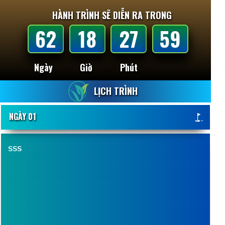
HÀNH TRÌNH SẼ DIỄN RA TRONG
62
18
27
57
Ngày
Giờ
Phút
LỊCH TRÌNH
NGÀY 01
SSS