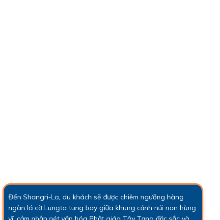
Đến Shangri-La, du khách sẽ được chiêm ngưỡng hàng
ngàn lá cờ Lungta tung bay giữa khung cảnh núi non hùng
vĩ, cảm nhận nét văn hóa Phật giáo Tây Tạng đặc sắc và