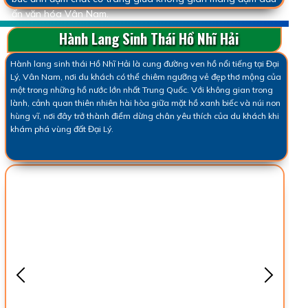
ấn văn hóa Vân Nam.
Hành Lang Sinh Thái Hồ Nhĩ Hải
Hành lang sinh thái Hồ Nhĩ Hải là cung đường ven hồ nổi tiếng tại Đại
Lý, Vân Nam, nơi du khách có thể chiêm ngưỡng vẻ đẹp thơ mộng của
một trong những hồ nước lớn nhất Trung Quốc. Với không gian trong
lành, cảnh quan thiên nhiên hài hòa giữa mặt hồ xanh biếc và núi non
hùng vĩ, nơi đây trở thành điểm dừng chân yêu thích của du khách khi
khám phá vùng đất Đại Lý.