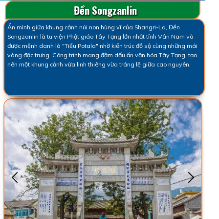
Đền Songzanlin
Ẩn mình giữa khung cảnh núi non hùng vĩ của Shangri-La, Đền
Songzanlin là tu viện Phật giáo Tây Tạng lớn nhất tỉnh Vân Nam và
được mệnh danh là "Tiểu Potala" nhờ kiến trúc đồ sộ cùng những mái
vàng đặc trưng. Công trình mang đậm dấu ấn văn hóa Tây Tạng, tạo
nên một khung cảnh vừa linh thiêng vừa tráng lệ giữa cao nguyên.