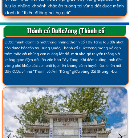
lưu lại những khoảnh khắc ấn tượng tại vùng đất được mệnh
danh là "thiên đường nơi hạ giới".
Thành cổ DuKeZong (Thành cổ
Ánh Trăng)
Được mệnh danh là một trong những thành cổ Tây Tạng lâu đời nhất
còn được bảo tồn tại Trung Quốc, Thành cổ Dukezong mang vẻ đẹp
trầm mặc với những con đường lát đá, mái nhà gỗ truyền thống và
không gian đậm dấu ấn văn hóa Tây Tạng. Khi đêm xuống, ánh đèn
vàng phủ khắp các con phố tạo nên khung cảnh huyền ảo, khiến nơi
đây được ví như "Thành cổ Ánh Trăng" giữa vùng đất Shangri-La.