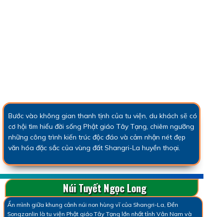
Bước vào không gian thanh tịnh của tu viện, du khách sẽ có
cơ hội tìm hiểu đời sống Phật giáo Tây Tạng, chiêm ngưỡng
những công trình kiến trúc độc đáo và cảm nhận nét đẹp
văn hóa đặc sắc của vùng đất Shangri-La huyền thoại.
Núi Tuyết Ngọc Long
Ẩn mình giữa khung cảnh núi non hùng vĩ của Shangri-La, Đền
Songzanlin là tu viện Phật giáo Tây Tạng lớn nhất tỉnh Vân Nam và