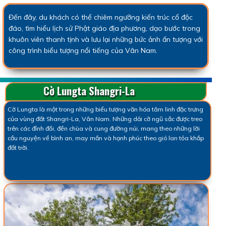
Đến đây, du khách có thể chiêm ngưỡng kiến trúc cổ độc
đáo, tìm hiểu lịch sử Phật giáo địa phương, dạo bước trong
khuôn viên thanh tịnh và lưu lại những bức ảnh ấn tượng với
công trình biểu tượng nổi tiếng của Vân Nam.
Cờ Lungta Shangri-La
Cờ Lungta là một trong những biểu tượng văn hóa tâm linh đặc trưng
của vùng đất Shangri-La, Vân Nam. Những dải cờ ngũ sắc được treo
trên các đỉnh đồi, đền chùa và cung đường núi, mang theo những lời
cầu nguyện về bình an, may mắn và hạnh phúc theo gió lan tỏa khắp
đất trời.