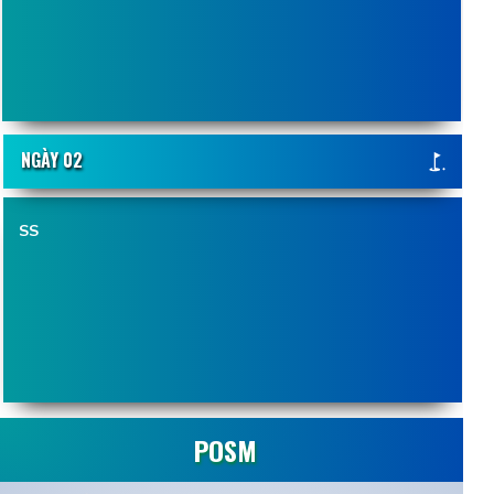
NGÀY 02
SS
POSM