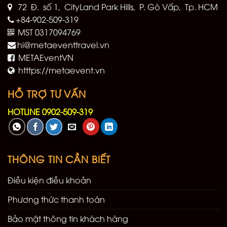
72 Đ. số 1, CityLand Park Hills, P. Gò Vấp, Tp. HCM
+84-902-509-319
MST 0317094769
hi@metaeventtravel.vn
METAEventVN
htttps://metaevent.vn
HỖ TRỢ TƯ VẤN
HOTLINE 0902-509-319
THÔNG TIN CẦN BIẾT
Điều kiện điều khoản
Phương thức thanh toán
Bảo mật thông tin khách hàng