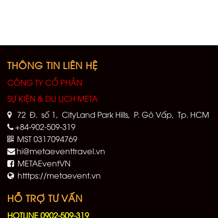
THÔNG TIN LIÊN HỆ
CÔNG TY CỔ PHẦN
SỰ KIỆN & DU LỊCH META
72 Đ. số 1, CityLand Park Hills, P. Gò Vấp, Tp. HCM
+84-902-509-319
MST 0317094769
hi@metaeventtravel.vn
METAEventVN
htttps://metaevent.vn
HỖ TRỢ TƯ VẤN
HOTLINE 0902-509-319