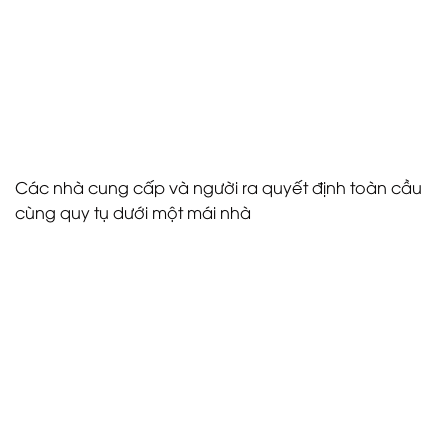
Hungary. Cùng nhau, các đối tác này tạo thành một
hệ sinh thái chiến lược, thể hiện khả năng toàn diện
của Budapest trong việc tổ chức các sự kiện hiệp hội
đẳng cấp thế giới, đồng thời củng cố tầm ảnh
hưởng ngày càng tăng của thành phố trong lĩnh vực
MICE toàn cầu.
Các nhà cung cấp và người ra quyết định toàn cầu
cùng quy tụ dưới một mái nhà
Hơn 50 điểm đến và nhà cung cấp MICE từ châu Âu
và các khu vực khác dự kiến ​​sẽ tham gia ECAF 2026
Complete Guide. Những đơn vị này bao gồm các
văn phòng hội nghị, trung tâm hội nghị, khách sạn
hội nghị và các công ty quản lý điểm đến, mỗi đơn vị
đều được đại diện bởi các nhà ra quyết định cấp
cao có thẩm quyền đàm phán và xác nhận các cơ
hội kinh doanh trực tiếp.