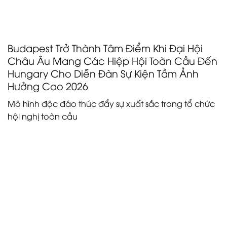
đến Hungary cho Diễn đàn Hiệp hội Câu lạc bộ Sự
kiện 2026 đầy tầm ảnh hưởng.
Budapest Trở Thành Tâm Điểm Khi Đại Hội
Châu Âu Mang Các Hiệp Hội Toàn Cầu Đến
Hungary Cho Diễn Đàn Sự Kiện Tầm Ảnh
Hưởng Cao 2026
Mô hình độc đáo thúc đẩy sự xuất sắc trong tổ chức
hội nghị toàn cầu
Không giống như các hội chợ thương mại truyền
thống, Diễn đàn Hiệp hội Câu lạc bộ Sự kiện tuân
theo định dạng hội thảo B2B được tuyển chọn kỹ
lưỡng. Mỗi người mua đều trải qua một quy trình
sàng lọc nghiêm ngặt bao gồm kiểm tra tham chiếu
và phỏng vấn qua điện thoại để đảm bảo tiềm năng
kinh doanh thực sự và sự phù hợp của điểm đến
(Hướng dẫn đầy đủ ECAF 2026). Quy trình sàng lọc