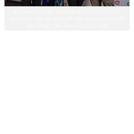
Budapest Trở Thành Tâm Điểm Khi Đại Hội Châu Âu
Mang Các Hiệp Hội Toàn Cầu Đến Hungary Cho Diễn
Đàn Sự Kiện Tầm Ảnh Hưởng Cao 2026
Đại Hội Châu Âu mang mô hình kết nối đã được
chứng minh của mình đến thủ đô Hungary, đảm bảo
rằng Diễn Đàn Sự Kiện Tầm Ảnh Hưởng Cao 2026
mang lại kết quả kinh doanh có thể đo lường được
chứ không chỉ là kết nối mang tính biểu tượng. Sự kết
hợp giữa hình thức người mua được mời đặc biệt, sự
tham gia của các nhà ra quyết định cấp cao và khả
năng tổ chức hội nghị ngày càng mở rộng của
Budapest đã đưa thành phố này đi đầu trong hợp
tác hiệp hội toàn cầu. Sự hội tụ của chuyên môn,
chiến lược điểm đến và đại diện quốc tế chính là lý
do tại sao Budapest trở thành tâm điểm khi Đại hội
Châu Âu mang các cường quốc hiệp hội toàn cầu