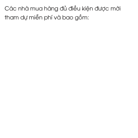
Các nhà mua hàng đủ điều kiện được mời
tham dự miễn phí và bao gồm:
 Các nhà lập kế hoạch sự kiện đại diện cho các
hiệp hội quốc tế
 Các nhà tổ chức hội nghị chuyên nghiệp
 Đại biểu từ Châu Âu, Châu Á, Trung Đông và Châu
Mỹ Hướng dẫn đầy đủ ECAF 2026
Lợi ích dành cho người mua bao gồm:
 Hai đêm lưu trú được mời
 Các cuộc họp được kết nối trước với hơn 50 nhà
cung cấp
 Thuyết trình về điểm đến