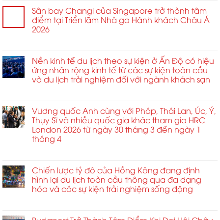
thuật
Sân bay Changi của Singapore trở thành tâm
Thiếu
điểm tại Triển lãm Nhà ga Hành khách Châu Á
Lâm
2026
giao
ở
Chức năng bình luận bị tắt
thoa
Sân
Bokator
bay
Nền kinh tế du lịch theo sự kiện ở Ấn Độ có hiệu
tại
Changi
ứng nhân rộng kinh tế từ các sự kiện toàn cầu
Siem
của
và du lịch trải nghiệm đối với ngành khách sạn
Reap
Singapore
ngày
ở
Chức năng bình luận bị tắt
trở
30
Nền
thành
tháng
kinh
Vương quốc Anh cùng với Pháp, Thái Lan, Úc, Ý,
tâm
4
tế
Thụy Sĩ và nhiều quốc gia khác tham gia HRC
điểm
du
London 2026 từ ngày 30 tháng 3 đến ngày 1
tại
lịch
tháng 4
Triển
theo
lãm
ở
Chức năng bình luận bị tắt
sự
Nhà
Vương
kiện
ga
quốc
Chiến lược tỷ đô của Hồng Kông đang định
ở
Hành
Anh
hình lại du lịch toàn cầu thông qua đa dạng
Ấn
khách
cùng
hóa và các sự kiện trải nghiệm sống động
Độ
Châu
với
có
Á
ở
Chức năng bình luận bị tắt
Pháp,
hiệu
2026
Chiến
Thái
ứng
lược
Budapest Trở Thành Tâm Điểm Khi Đại Hội Châu