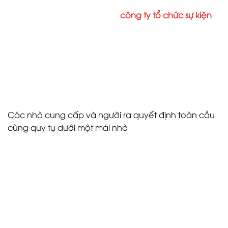
nghị Hungary), đại diện cho các nhà tổ chức hội
nghị chuyên nghiệp và các
công ty tổ chức sự kiện
trên khắp Hungary. Cùng nhau, các đối tác này tạo
thành một hệ sinh thái chiến lược, thể hiện khả năng
toàn diện của Budapest trong việc tổ chức các sự
kiện hiệp hội đẳng cấp thế giới, đồng thời củng cố
tầm ảnh hưởng ngày càng tăng của thành phố
trong lĩnh vực MICE toàn cầu.
Các nhà cung cấp và người ra quyết định toàn cầu
cùng quy tụ dưới một mái nhà
Hơn 50 điểm đến và nhà cung cấp MICE từ châu Âu
và các khu vực khác dự kiến ​​sẽ tham gia ECAF 2026
Complete Guide. Những đơn vị này bao gồm các
văn phòng hội nghị, trung tâm hội nghị, khách sạn
hội nghị và các công ty quản lý điểm đến, mỗi đơn vị
đều được đại diện bởi các nhà ra quyết định cấp
cao có thẩm quyền đàm phán và xác nhận các cơ