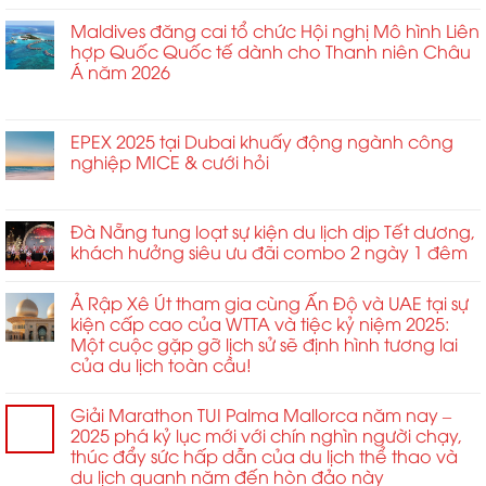
Du
Đàn
tăng
động
tiệc
lịch
Maldives đăng cai tổ chức Hội nghị Mô hình Liên
Sự
trưởng
Gala
công
hợp Quốc Quốc tế dành cho Thanh niên Châu
Kiện
kinh
trên
tác
Á năm 2026
Tầm
doanh
sân
tại
Ảnh
không
thượng
ở
Chức năng bình luận bị tắt
Trung
Hưởng
giới
nhằm
Maldives
Đông
Cao
hạn
định
đăng
EPEX 2025 tại Dubai khuấy động ngành công
tăng
2026
tại
hình
cai
nghiệp MICE & cưới hỏi
vọt
MCE
lại
tổ
ở
Chức năng bình luận bị tắt
Trung
tiêu
chức
EPEX
và
chuẩn
Hội
2025
Đà Nẵng tung loạt sự kiện du lịch dịp Tết dương,
Đông
kết
nghị
tại
Âu
khách hưởng siêu ưu đãi combo 2 ngày 1 đêm
nối
Mô
Dubai
2026
toàn
hình
khuấy
ở
cầu
Liên
Ả Rập Xê Út tham gia cùng Ấn Độ và UAE tại sự
động
Sofia
và
hợp
kiện cấp cao của WTTA và tiệc kỷ niệm 2025:
ngành
quan
Quốc
Một cuộc gặp gỡ lịch sử sẽ định hình tương lai
công
hệ
Quốc
của du lịch toàn cầu!
nghiệp
đối
tế
MICE
tác
dành
&
chiến
cho
Giải Marathon TUI Palma Mallorca năm nay –
cưới
lược
Thanh
2025 phá kỷ lục mới với chín nghìn người chạy,
hỏi
trong
niên
thúc đẩy sức hấp dẫn của du lịch thể thao và
ngành.
Châu
du lịch quanh năm đến hòn đảo này