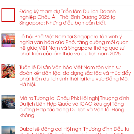
Á
năm
Đăng ký tham dự Triển lãm Du lịch Doanh
2026
nghiệp Châu Á – Thái Bình Dương 2026 tại
Singapore: Những điều bạn cần biết.
Lễ hội Phở Việt Nam tại Singapore tôn vinh ý
nghĩa văn hóa của Phở, tăng cường mối quan
hệ giữa Việt Nam và Singapore thông qua sự
phát triển của ẩm thực và du lịch năm 2025
Tuần lễ Di sản Văn hóa Việt Nam tôn vinh sự
đoàn kết dân tộc, đa dạng sắc tộc và thúc đẩy
phát triển du lịch sinh thái tại khu vực Đồng Mô,
Hà Nội.
Mở ra Tương lai Châu Phi: Hội nghị Thượng đỉnh
Du lịch Liên Hợp Quốc và ICAO kêu gọi Tăng
cường Hợp tác trong Du lịch và Vận tải Hàng
không
Dubai sẽ đăng cai Hội nghị Thượng đỉnh Đầu tư