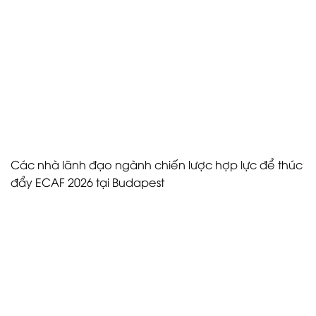
Việc tổ chức diễn đàn tại Corinthia cho phép những
người ra quyết định trải nghiệm trực tiếp cơ sở hạ
tầng khách sạn cao cấp của Budapest. Đối với các
nhà hoạch định hiệp hội đang đánh giá các điểm
đến trong tương lai, trải nghiệm thực tế về chất lượng
địa điểm và khả năng dịch vụ đóng vai trò quyết
định trong các quyết định lựa chọn địa điểm.
Các nhà lãnh đạo ngành chiến lược hợp lực để thúc
đẩy ECAF 2026 tại Budapest
—
Thành công của Diễn đàn Hiệp hội Câu lạc bộ Sự
kiện 2026 được thúc đẩy bởi một liên minh hùng
mạnh gồm các nhà chức trách điểm đến hàng đầu
và các nhà đổi mới trong ngành. Cục Hội nghị
Budapest đóng vai trò then chốt với tư cách là đối