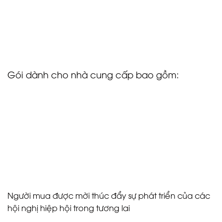
 Công ty Quản lý Điểm đến
Mỗi nhà cung cấp sẽ được đại diện bởi một người ra
quyết định cấp cao, đảm bảo tiếp cận trực tiếp với
các cuộc thảo luận kinh doanh cấp cao.
Gói dành cho nhà cung cấp bao gồm:
 Hai đêm lưu trú tại khách sạn Corinthia Budapest
 Tối thiểu 20 cuộc họp được lên lịch trước
 Tham gia các bữa tối giao lưu và các sự kiện xã hội
 Tham gia vào hình thức triển lãm và hội thảo kết
hợp
Người mua được mời thúc đẩy sự phát triển của các
hội nghị hiệp hội trong tương lai