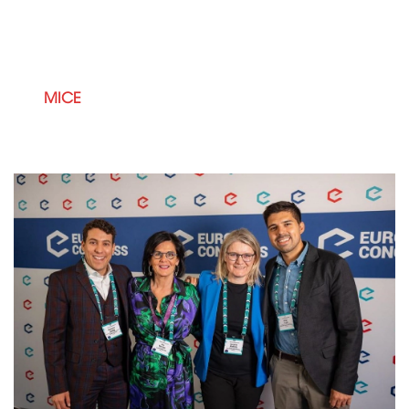
hội nghị, hội nghị khách hàng. Bằng việc đăng cai
diễn đàn tầm ảnh hưởng cao này, Budapest không
chỉ chào đón các hiệp hội toàn cầu mà còn củng cố
ảnh hưởng ngày càng tăng của Hungary trong lĩnh
vực
MICE
thông qua hoạt động kết nối B2B được
chọn lọc, tiêu chí lựa chọn người mua nghiêm ngặt
và cơ sở hạ tầng khách sạn cao cấp.