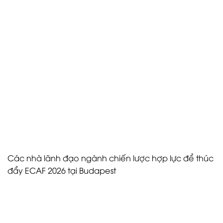
linh hoạt, tiêu chuẩn dịch vụ MICE cao cấp, quyền sử
dụng Royal Spa và các tiện nghi ăn uống cao cấp
(Hướng dẫn đầy đủ về ECAF 2026).
Việc tổ chức diễn đàn tại Corinthia cho phép những
người ra quyết định trải nghiệm trực tiếp cơ sở hạ
tầng khách sạn cao cấp của Budapest. Đối với các
nhà hoạch định hiệp hội đang đánh giá các điểm
đến trong tương lai, trải nghiệm thực tế về chất lượng
địa điểm và khả năng dịch vụ đóng vai trò quyết
định trong các quyết định lựa chọn địa điểm.
Các nhà lãnh đạo ngành chiến lược hợp lực để thúc
đẩy ECAF 2026 tại Budapest
Thành công của Diễn đàn Hiệp hội Câu lạc bộ Sự
kiện 2026 được thúc đẩy bởi một liên minh hùng
mạnh gồm các nhà chức trách điểm đến hàng đầu