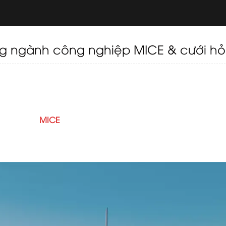
ng ngành công nghiệp MICE & cưới hỏ
25 đã kết thúc vào ngày 5 tháng 9 năm 2025 tại Trung tâm 
 kỷ niệm 10 năm của sự kiện đã trở thành một trong nhữn
h vực du lịch, khách sạn và sự kiện. Được công nhận là tr
Triển lãm (
MICE
), đám cưới điểm đến và các lễ kỷ niệm tr
 hoạch, người mua, nhà cung cấp và nhà quảng bá điểm 
o.