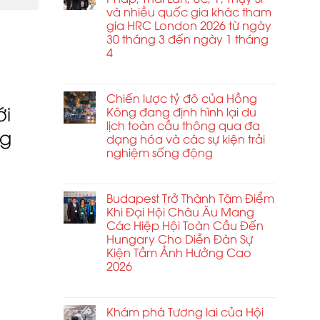
du
và nhiều quốc gia khác tham
Nhà
lịch
ga
gia HRC London 2026 từ ngày
theo
Hành
30 tháng 3 đến ngày 1 tháng
được
sự
khách
4
liên
kiện
Châu
ở
Chức năng bình luận bị tắt
ở
Á
Vương
Ấn
2026
quốc
Chiến lược tỷ đô của Hồng
Độ
ới
Anh
Kông đang định hình lại du
có
cùng
lịch toàn cầu thông qua đa
hiệu
ng
với
ứng
dạng hóa và các sự kiện trải
Pháp,
nhân
nghiệm sống động
Thái
rộng
ở
Chức năng bình luận bị tắt
Lan,
kinh
Chiến
Úc,
tế
lược
Budapest Trở Thành Tâm Điểm
Ý,
từ
tỷ
Khi Đại Hội Châu Âu Mang
Thụy
các
riển
đô
Các Hiệp Hội Toàn Cầu Đến
Sĩ
sự
của
Hungary Cho Diễn Đàn Sự
và
kiện
Hồng
nhiều
Kiện Tầm Ảnh Hưởng Cao
toàn
ng (Ả
Kông
quốc
2026
cầu
ạm vi
đang
gia
và
ở
Chức năng bình luận bị tắt
định
khác
du
Budapest
hình
tham
lịch
Trở
Khám phá Tương lai của Hội
lại
gia
trải