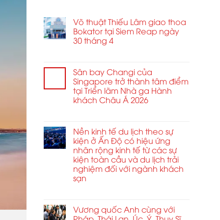
BÀI VIẾT MỚI
Võ thuật Thiếu Lâm giao thoa
Bokator tại Siem Reap ngày
30 tháng 4
ở
Chức năng bình luận bị tắt
Võ
thuật
Sân bay Changi của
Thiếu
Singapore trở thành tâm điểm
Lâm
tại Triển lãm Nhà ga Hành
giao
khách Châu Á 2026
thoa
ở
Chức năng bình luận bị tắt
Bokator
Sân
tại
bay
Nền kinh tế du lịch theo sự
Siem
Changi
kiện ở Ấn Độ có hiệu ứng
Reap
của
nhân rộng kinh tế từ các sự
ngày
Singapore
kiện toàn cầu và du lịch trải
30
trở
nghiệm đối với ngành khách
tháng
thành
4
sạn
tâm
ở
Chức năng bình luận bị tắt
điểm
Nền
tại
kinh
Vương quốc Anh cùng với
Triển
tế
Pháp, Thái Lan, Úc, Ý, Thụy Sĩ
lãm