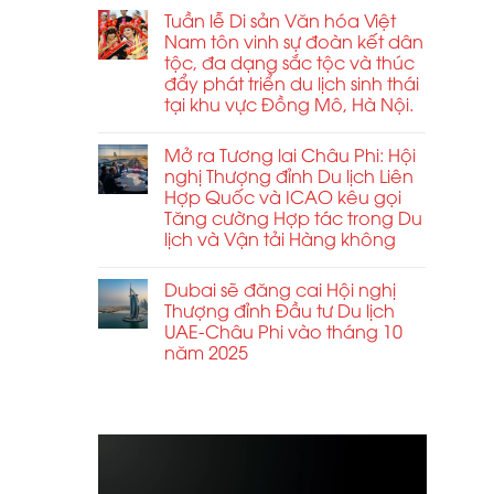
Tuần lễ Di sản Văn hóa Việt
Nam tôn vinh sự đoàn kết dân
t buổi
tộc, đa dạng sắc tộc và thúc
an
đẩy phát triển du lịch sinh thái
tại khu vực Đồng Mô, Hà Nội.
 du
Mở ra Tương lai Châu Phi: Hội
C) và
nghị Thượng đỉnh Du lịch Liên
Hợp Quốc và ICAO kêu gọi
 chủ
Tăng cường Hợp tác trong Du
lịch và Vận tải Hàng không
Dubai sẽ đăng cai Hội nghị
Thượng đỉnh Đầu tư Du lịch
một
UAE-Châu Phi vào tháng 10
năm 2025
y sự
. Các
t kế
ABCD
nghị và