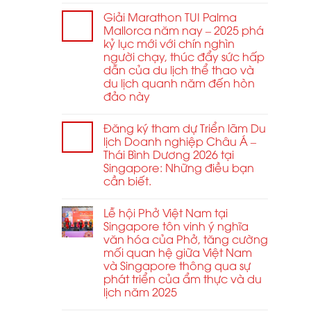
năm
Giải Marathon TUI Palma
2026
Mallorca năm nay – 2025 phá
y quản
kỷ lục mới với chín nghìn
người chạy, thúc đẩy sức hấp
dẫn của du lịch thể thao và
du lịch quanh năm đến hòn
đảo này
Đăng ký tham dự Triển lãm Du
lịch Doanh nghiệp Châu Á –
Thái Bình Dương 2026 tại
Singapore: Những điều bạn
cần biết.
các
Lễ hội Phở Việt Nam tại
Singapore tôn vinh ý nghĩa
văn hóa của Phở, tăng cường
mối quan hệ giữa Việt Nam
và Singapore thông qua sự
qua
phát triển của ẩm thực và du
thiết
lịch năm 2025