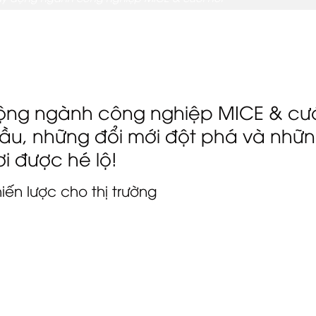
ề mạng lưới kết nối được lập trình, các cuộc thảo luận 
nhằm thúc đẩy kết quả thương mại thực sự giữa các bên 
động ngành công nghiệp MICE & cư
ầu, những đổi mới đột phá và nhữ
i được hé lộ!
iến lược cho thị trường
am dự, bao gồm 300 người mua được mời và hơn 100 nhà t
i đồng du lịch, công ty quản lý điểm đến (DMC), khu nghỉ
châu lục. Người tham gia đến từ Nam Á (Ấn Độ), Trung Đô
 Liên minh Châu Âu, Nga/CIS và Châu Phi – phản ánh ph