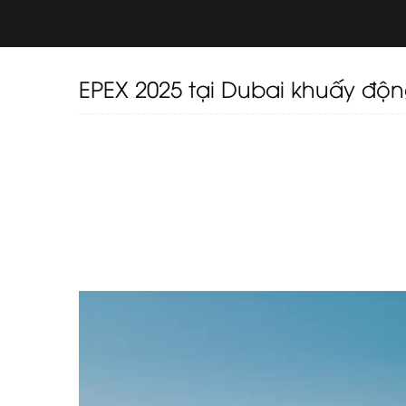
EPEX 2025 tại Dubai khuấy độ
Triển lãm Experiential Planner Expo (EPEX) 20
nghị & Triển lãm Grand Hyatt Dubai, đánh dấu
tảng kinh doanh B2B chiến lược nhất trong lĩn
quốc tế về Hội nghị, Khuyến khích, Hội thảo & 
nghiệm, triển lãm đã quy tụ các nhà lập kế
toàn cầu trong hai ngày giao lưu hiệu quả ca