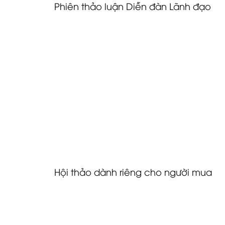
Phiên thảo luận Diễn đàn Lãnh đạo
Các giám đốc điều hành cấp cao từ các tập đ
lý sự kiện đã tham gia vào các cuộc thảo luậ
 Thiết kế các mô hình sự kiện bền vững
 Tận dụng công nghệ sự kiện kết hợp
 Nhu cầu ngày càng tăng đối với đám cưới sa
Các phiên thảo luận này đã đưa ra các khuyến
chuyên gia trong ngành.
Hội thảo dành riêng cho người mua
Các phiên dành cho người mua đã kết nối nhữ
các cuộc gặp gỡ trực tiếp có giá trị cao. Các
kế để đẩy nhanh tiến độ giao dịch và nuôi d