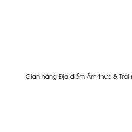
Cùng nhau, các nền tảng kiến ​​thức này đã nâ
trưng bày thương mại thành một diễn đàn học 
hàng
Phiên bản năm 2025 đã mở rộng phạm vi nhà 
lịch quốc gia đã tham gia cùng các tập đoàn
các nhà cung cấp dịch vụ chuyên biệt. Năm n
đề như:
Gian hàng Địa điểm Ẩm thực & Trải
Một điểm nổi bật, gian hàng này đã nâng tầm
công cụ tương tác sáng tạo. Các nhà cung cấp
tương tác của khách, nâng cao khả năng kể
đơn vị tham gia như Sunset Hospitality, Rikas 
F&B sống động mà các nhà hoạch định thị trườ
MICE.