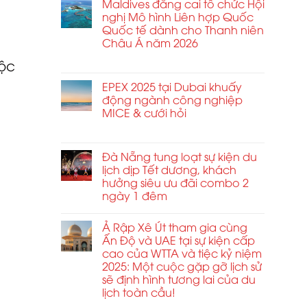
lịch
Maldives đăng cai tổ chức Hội
2026
kinh
sân
ương
công
nghị Mô hình Liên hợp Quốc
doanh
thượng
tác
Quốc tế dành cho Thanh niên
không
nhằm
tại
Châu Á năm 2026
giới
định
Trung
hạn
hình
ở
Chức năng bình luận bị tắt
độc
Đông
tại
lại
Maldives
tăng
MCE
tiêu
đăng
EPEX 2025 tại Dubai khuấy
vọt
Trung
chuẩn
cai
động ngành công nghiệp
và
kết
tổ
MICE & cưới hỏi
 biết
Đông
nối
chức
ong
Âu
ở
Chức năng bình luận bị tắt
toàn
Hội
2026
EPEX
cầu
nghị
ở
2025
Đà Nẵng tung loạt sự kiện du
và
Mô
Sofia
tại
lịch dịp Tết dương, khách
quan
hình
Dubai
hưởng siêu ưu đãi combo 2
hệ
Liên
khuấy
ngày 1 đêm
đối
hợp
động
tác
Quốc
hia sẻ
ngành
chiến
Quốc
Ả Rập Xê Út tham gia cùng
công
hội và
lược
tế
Ấn Độ và UAE tại sự kiện cấp
nghiệp
trong
dành
à
cao của WTTA và tiệc kỷ niệm
MICE
ngành.
cho
g ưu
2025: Một cuộc gặp gỡ lịch sử
&
Thanh
sẽ định hình tương lai của du
cưới
niên
hỏi
lịch toàn cầu!
Châu
Á