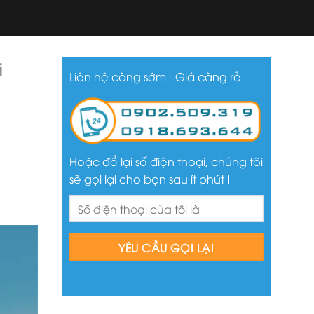
i
Liên hệ càng sớm - Giá càng rẻ
Hội
g nền
ung tâm
Hoặc để lại số điện thoại, chúng tôi
ải
sẽ gọi lại cho bạn sau ít phút !
đến