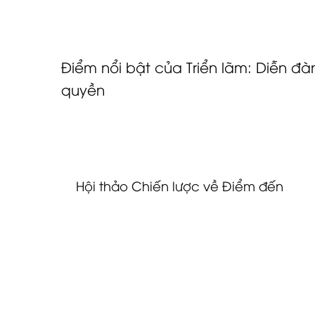
chương trình nghị sự chiến lược rộng lớn hơn
mại và thị trường cưới hỏi,进一步 đưa tiểu vươn
Điểm nổi bật của Triển lãm: Diễn đà
quyền
Một trong những thế mạnh nổi bật của EPEX 20
sâu sắc. Một loạt các hội thảo và diễn đàn 
ngành để xem xét những thay đổi trong việc 
Hội thảo Chiến lược về Điểm đến
Các quan chức và chuyên gia từ các văn phòn
những hiểu biết về xu hướng du lịch toàn cầu 
khả năng cạnh tranh của điểm đến. Những hộ
hoạch định đang tìm cách phát triển các chương
tiên.