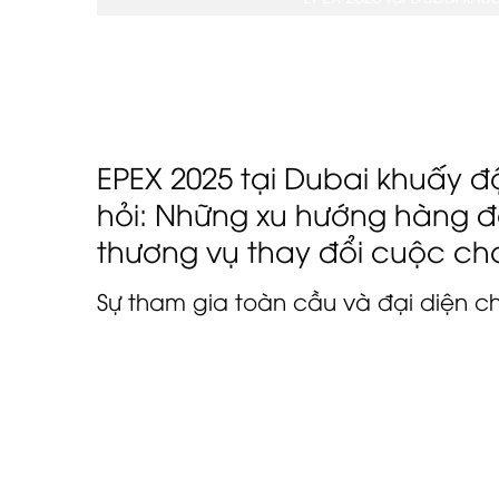
Phiên bản kỷ niệm tiếp tục mô hình của EPEX v
chọn lọc và môi trường xây dựng kinh doanh 
quan trong ngành.
EPEX 2025 tại Dubai khuấy 
hỏi: Những xu hướng hàng đ
thương vụ thay đổi cuộc chơ
Sự tham gia toàn cầu và đại diện ch
Triển lãm năm 2025 thu hút hơn 500 người th
lãm đại diện cho các điểm đến, khách sạn, hộ
dưỡng, công ty sản xuất và dịch vụ từ nhiều 
Rập Xê Út, Oman, Lebanon), Vương quốc Anh,
toàn cầu thực sự của EPEX.