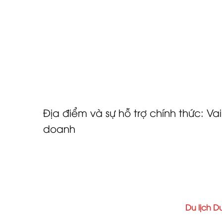
Sự tham gia rộng rãi này là bằng chứng cho 
Đông. Ban tổ chức đã nhấn mạnh trong các c
gắn kết với thị trường Vương quốc Anh đồng 
vùng Vịnh.
Mặc dù một số báo cáo trước đó ước tính hơn
sự kiện đã xác nhận số người tham dự vượt 
của mô hình người mua được mời.
Địa điểm và sự hỗ trợ chính thức: Va
doanh
Khách sạn Grand Hyatt Dubai đã đảm nhiệm vai 
chức các hoạt động chính của triển lãm tại cá
sạn nhấn mạnh cam kết chung về sự xuất sắc v
sự kiện và chất lượng trải nghiệm được cung 
Sự kiện được hỗ trợ bởi Sở Kinh tế và
Du lịch D
đầu toàn cầu cho các sự kiện kinh doanh và du