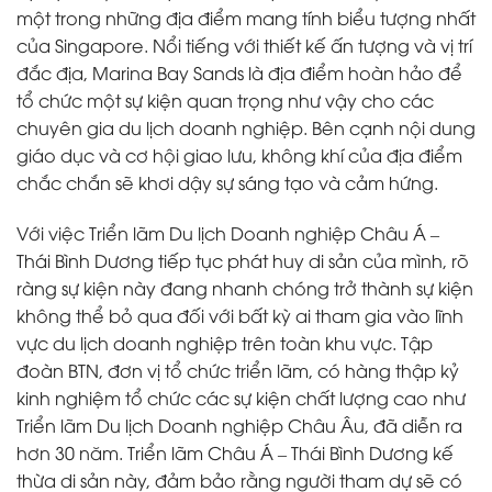
một trong những địa điểm mang tính biểu tượng nhất
của Singapore. Nổi tiếng với thiết kế ấn tượng và vị trí
đắc địa, Marina Bay Sands là địa điểm hoàn hảo để
tổ chức một sự kiện quan trọng như vậy cho các
chuyên gia du lịch doanh nghiệp. Bên cạnh nội dung
giáo dục và cơ hội giao lưu, không khí của địa điểm
chắc chắn sẽ khơi dậy sự sáng tạo và cảm hứng.
Với việc Triển lãm Du lịch Doanh nghiệp Châu Á –
Thái Bình Dương tiếp tục phát huy di sản của mình, rõ
ràng sự kiện này đang nhanh chóng trở thành sự kiện
không thể bỏ qua đối với bất kỳ ai tham gia vào lĩnh
vực du lịch doanh nghiệp trên toàn khu vực. Tập
đoàn BTN, đơn vị tổ chức triển lãm, có hàng thập kỷ
kinh nghiệm tổ chức các sự kiện chất lượng cao như
Triển lãm Du lịch Doanh nghiệp Châu Âu, đã diễn ra
hơn 30 năm. Triển lãm Châu Á – Thái Bình Dương kế
thừa di sản này, đảm bảo rằng người tham dự sẽ có