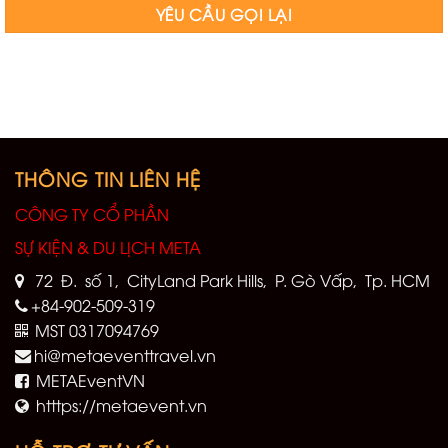
THÔNG TIN LIÊN HỆ
CÔNG TY CỔ PHẦN
SỰ KIỆN & DU LỊCH META
72 Đ. số 1, CityLand Park Hills, P. Gò Vấp, Tp. HCM
+84-902-509-319
MST 0317094769
hi@metaeventtravel.vn
METAEventVN
htttps://metaevent.vn