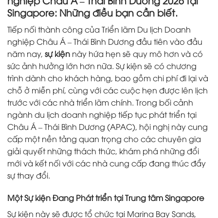
nghiệp Châu Á – Thái Bình Dương 2026 tại
Singapore: Những điều bạn cần biết.
Tiếp nối thành công của Triển lãm Du lịch Doanh
nghiệp Châu Á – Thái Bình Dương đầu tiên vào đầu
năm nay,
sự kiện
này hứa hẹn sẽ quy mô hơn và có
sức ảnh hưởng lớn hơn nữa. Sự kiện sẽ có chương
trình dành cho khách hàng, bao gồm chi phí đi lại và
chỗ ở miễn phí, cùng với các cuộc hẹn được lên lịch
trước với các nhà triển lãm chính. Trong bối cảnh
ngành du lịch doanh nghiệp tiếp tục phát triển tại
Châu Á – Thái Bình Dương (APAC), hội nghị này cung
cấp một nền tảng quan trọng cho các chuyên gia
giải quyết những thách thức, khám phá những đổi
mới và kết nối với các nhà cung cấp đang thúc đẩy
sự thay đổi.
Một Sự kiện Đang Phát triển tại Trung tâm Singapore
Sự kiện này sẽ được tổ chức tại Marina Bay Sands,