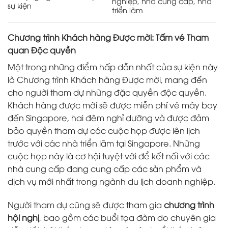
nghiệp, nhà cung cấp, nhà
sự kiện
triển lãm
Chương trình Khách hàng Được mời: Tấm vé Tham
quan Độc quyền
Một trong những điểm hấp dẫn nhất của sự kiện này
là Chương trình Khách hàng Được mời, mang đến
cho người tham dự những đặc quyền độc quyền.
Khách hàng được mời sẽ được miễn phí vé máy bay
đến Singapore, hai đêm nghỉ dưỡng và được đảm
bảo quyền tham dự các cuộc họp được lên lịch
trước với các nhà triển lãm tại Singapore. Những
cuộc họp này là cơ hội tuyệt vời để kết nối với các
nhà cung cấp đang cung cấp các sản phẩm và
dịch vụ mới nhất trong ngành du lịch doanh nghiệp.
Người tham dự cũng sẽ được tham gia
chương trình
hội nghị
, bao gồm các buổi tọa đàm do chuyên gia