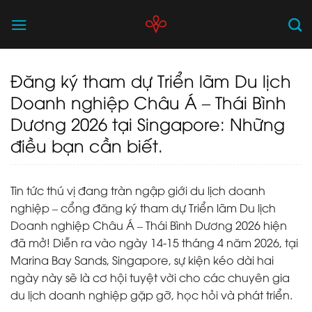
Skip
to
content
Đăng ký tham dự Triển lãm Du lịch
Doanh nghiệp Châu Á – Thái Bình
Dương 2026 tại Singapore: Những
điều bạn cần biết.
Tin tức thú vị đang tràn ngập giới du lịch doanh
nghiệp – cổng đăng ký tham dự Triển lãm Du lịch
Doanh nghiệp Châu Á – Thái Bình Dương 2026 hiện
đã mở! Diễn ra vào ngày 14-15 tháng 4 năm 2026, tại
Marina Bay Sands, Singapore, sự kiện kéo dài hai
ngày này sẽ là cơ hội tuyệt vời cho các chuyên gia
du lịch doanh nghiệp gặp gỡ, học hỏi và phát triển.