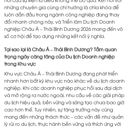
nối của sự kiện là điều không thể bỏ qua. Kết nối với
những chuyên gia cùng chí hướng là chìa khóa để
luôn dẫn đầu trong ngành công nghiệp đang thay
đổi nhanh chóng này, và Triển lãm Du lịch Doanh
nghiệp Châu Á – Thái Bình Dương 2026 mang đến vô
số cơ hội để tạo dựng những kết nối ý nghĩa.
Tại sao lại là Châu Á – Thái Bình Dương? Tầm quan
trọng ngày càng tăng của Du lịch Doanh nghiệp
trong Khu vực
Khu vực Châu Á – Thái Bình Dương đang phát triển
nhanh hơn bất kỳ khu vực nào khác về du lịch doanh
nghiệp. Khi các doanh nghiệp phục hồi sau đại dịch
và mở rộng ra nước ngoài, nhu cầu về các giải pháp
du lịch hiệu quả, bền vững và sáng tạo chưa bao giờ
cao hơn thế. Tuy nhiên, sự tăng trưởng này cũng
mang đến những thách thức – các vấn đề như quản
lý rủi ro du lịch, thực hành bền vững và thích ứng với