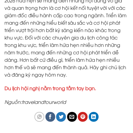
2026 hứa hẹn sẽ mang đến những nội dung vô giá
và quan trọng hơn là cơ hội kết nối tuyệt vời với các
giám đốc điều hành cấp cao trong ngành. Triển lãm
mang đến những hiểu biết sâu sắc và cơ hội phát
triển vượt trội hơn bất kỳ sáng kiến ​​nào khác trong
khu vực. Đối với các chuyên gia du lịch công tác
trong khu vực, triển lãm hứa hẹn nhiều hơn những
năm trước, mang đến những cơ hội phát triển dễ
dàng. Hơn bất cứ điều gì, triển lãm hứa hẹn nhiều
hơn thế và sẽ mang đến thành quả. Hãy ghi chú lịch
và đăng ký ngay hôm nay.
Du lịch hội nghị nằm trong tầm tay bạn.
Nguồn:travelandtourworld