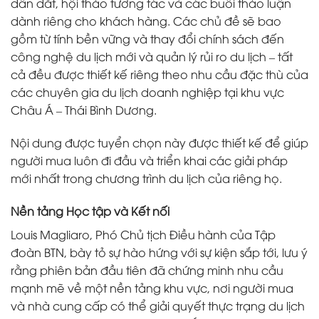
dẫn dắt, hội thảo tương tác và các buổi thảo luận
dành riêng cho khách hàng. Các chủ đề sẽ bao
gồm từ tính bền vững và thay đổi chính sách đến
công nghệ du lịch mới và quản lý rủi ro du lịch – tất
cả đều được thiết kế riêng theo nhu cầu đặc thù của
các chuyên gia du lịch doanh nghiệp tại khu vực
Châu Á – Thái Bình Dương.
Nội dung được tuyển chọn này được thiết kế để giúp
người mua luôn đi đầu và triển khai các giải pháp
mới nhất trong chương trình du lịch của riêng họ.
Nền tảng Học tập và Kết nối
Louis Magliaro, Phó Chủ tịch Điều hành của Tập
đoàn BTN, bày tỏ sự hào hứng với sự kiện sắp tới, lưu ý
rằng phiên bản đầu tiên đã chứng minh nhu cầu
mạnh mẽ về một nền tảng khu vực, nơi người mua
và nhà cung cấp có thể giải quyết thực trạng du lịch