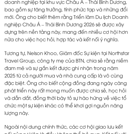
doanh nghiệp tại khu vực Châu Á – Thái Bình Dương,
bao gồm sự tăng trưởng, tính phức tạp và những đổi
mới. Ông cho biết thêm rằng Triển lãm Du lịch Doanh
nghiệp Châu Á – Thái Bình Dương 2026 sẽ được xây
dựng trên nền tảng này, mang đến nhiều cơ hội hơn
nữa cho việc học hỏi, hợp tác và kết nối ý nghĩa.
Tương tự, Nelson Khoo, Giám đốc Sự kiện tại Northstar
Travel Group, công ty mẹ của BTN, chia sẻ rằng niềm
đam mê và sự gắn kết được ghi nhận trong năm
2025 từ cả người mua và nhà cung cấp là vô cùng
đặc biệt. Ông cho biết cộng đồng đang ngày càng
phát triển này rất mong muốn được chia sẻ, học hỏi
và dẫn dắt, đồng thời bày tỏ sự hào hứng về việc tổ
chức một sự kiện khác có thể khơi gợi nguồn năng
lượng này.
Ngoài nội dung chính thức, các cơ hội giao lưu kết