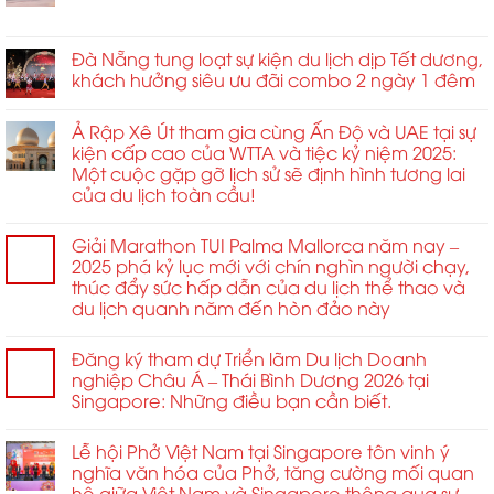
lại
tổ
ở
Chức năng bình luận bị tắt
Trung
tiêu
chức
EPEX
và
chuẩn
Hội
2025
Đà Nẵng tung loạt sự kiện du lịch dịp Tết dương,
Đông
kết
nghị
tại
Âu
khách hưởng siêu ưu đãi combo 2 ngày 1 đêm
nối
Mô
Dubai
2026
toàn
hình
khuấy
ở
cầu
Liên
Ả Rập Xê Út tham gia cùng Ấn Độ và UAE tại sự
động
Sofia
và
hợp
kiện cấp cao của WTTA và tiệc kỷ niệm 2025:
ngành
quan
Quốc
Một cuộc gặp gỡ lịch sử sẽ định hình tương lai
công
hệ
Quốc
của du lịch toàn cầu!
nghiệp
đối
tế
MICE
tác
dành
&
chiến
cho
Giải Marathon TUI Palma Mallorca năm nay –
cưới
lược
Thanh
2025 phá kỷ lục mới với chín nghìn người chạy,
hỏi
trong
niên
thúc đẩy sức hấp dẫn của du lịch thể thao và
ngành.
Châu
du lịch quanh năm đến hòn đảo này
Á
năm
Đăng ký tham dự Triển lãm Du lịch Doanh
2026
nghiệp Châu Á – Thái Bình Dương 2026 tại
Singapore: Những điều bạn cần biết.
Lễ hội Phở Việt Nam tại Singapore tôn vinh ý
nghĩa văn hóa của Phở, tăng cường mối quan
hệ giữa Việt Nam và Singapore thông qua sự