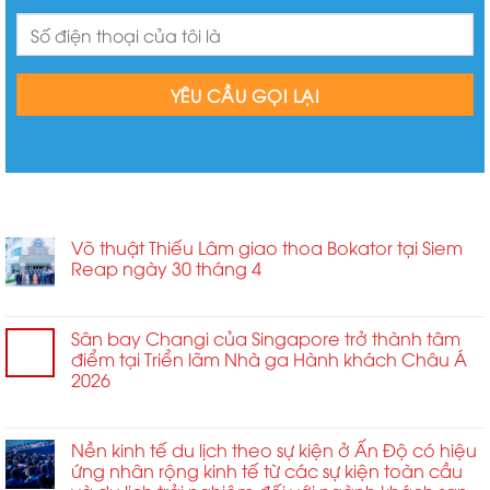
BÀI VIẾT MỚI
Võ thuật Thiếu Lâm giao thoa Bokator tại Siem
Reap ngày 30 tháng 4
ở
Chức năng bình luận bị tắt
Võ
thuật
Sân bay Changi của Singapore trở thành tâm
Thiếu
điểm tại Triển lãm Nhà ga Hành khách Châu Á
Lâm
2026
giao
ở
Chức năng bình luận bị tắt
thoa
Sân
Bokator
bay
Nền kinh tế du lịch theo sự kiện ở Ấn Độ có hiệu
tại
Changi
ứng nhân rộng kinh tế từ các sự kiện toàn cầu
Siem
của