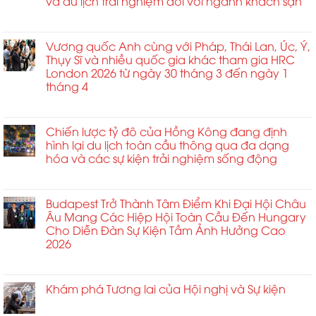
và du lịch trải nghiệm đối với ngành khách sạn
Reap
Singapore
ngày
ở
Chức năng bình luận bị tắt
trở
30
Nền
thành
tháng
kinh
Vương quốc Anh cùng với Pháp, Thái Lan, Úc, Ý,
tâm
4
tế
Thụy Sĩ và nhiều quốc gia khác tham gia HRC
điểm
du
London 2026 từ ngày 30 tháng 3 đến ngày 1
tại
lịch
tháng 4
Triển
theo
lãm
ở
Chức năng bình luận bị tắt
sự
Nhà
Vương
kiện
ga
quốc
Chiến lược tỷ đô của Hồng Kông đang định
ở
Hành
Anh
hình lại du lịch toàn cầu thông qua đa dạng
Ấn
khách
cùng
hóa và các sự kiện trải nghiệm sống động
Độ
Châu
với
có
Á
ở
Chức năng bình luận bị tắt
Pháp,
hiệu
2026
Chiến
Thái
ứng
lược
Budapest Trở Thành Tâm Điểm Khi Đại Hội Châu
Lan,
nhân
tỷ
Âu Mang Các Hiệp Hội Toàn Cầu Đến Hungary
Úc,
rộng
đô
Cho Diễn Đàn Sự Kiện Tầm Ảnh Hưởng Cao
Ý,
kinh
của
2026
Thụy
tế
Hồng
Sĩ
từ
ở
Chức năng bình luận bị tắt
Kông
và
các
Budapest
đang
nhiều
sự
Trở
Khám phá Tương lai của Hội nghị và Sự kiện
định
quốc
kiện
Thành
hình
ở
Chức năng bình luận bị tắt
gia
toàn
Tâm
lại