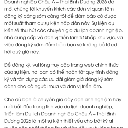
Doanh nghiệp Châu Á – Thái Bình Dương 2026 đã
mở, chúng tôi khuyến khích các đơn vị quan tâm
đăng ký càng sớm càng tốt để đảm bảo có được
một suất tham dự sự kiện hấp dẫn này. Sự kiện dự
kiến ​​sẽ thu hút các chuyên gia du lịch doanh nghiệp,
nhà cung cấp và đơn vị triển lãm từ khắp khu vực, và
việc đăng ký sớm đảm bảo bạn sẽ không bỏ lỡ cơ
hội quý giá này.
Để đăng ký, vui lòng truy cập trang web chính thức
của sự kiện, nơi bạn có thể hoàn tất quy trình đăng
ký và tận dụng các ưu đãi giảm giá đăng ký sớm
dành cho cả người mua và đơn vị triển lãm.
Cho dù bạn là chuyên gia dày dạn kinh nghiệm hay
mới bắt đầu trong lĩnh vực du lịch doanh nghiệp,
Triển lãm Du lịch Doanh nghiệp Châu Á – Thái Bình
Dương 2026 là một sự kiện thiết yếu cho bất kỳ ai
muốn cập nhật thông tin và đón đầu xu hướng trong