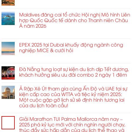
nghiệm
mạc
4
ở
Chức năng bình luận bị tắt
Diễn
năng
sống
với
Du
Đàn
tăng
động
tiệc
lịch
Maldives đăng cai tổ chức Hội nghị Mô hình Liên
Sự
trưởng
Gala
công
hợp Quốc Quốc tế dành cho Thanh niên Châu
Kiện
kinh
trên
tác
Á năm 2026
Tầm
doanh
sân
tại
Ảnh
không
thượng
ở
Chức năng bình luận bị tắt
Trung
Hưởng
giới
nhằm
Maldives
Đông
Cao
hạn
định
đăng
EPEX 2025 tại Dubai khuấy động ngành công
tăng
2026
tại
hình
cai
nghiệp MICE & cưới hỏi
vọt
MCE
lại
tổ
ở
Chức năng bình luận bị tắt
Trung
tiêu
chức
EPEX
và
chuẩn
Hội
2025
Đà Nẵng tung loạt sự kiện du lịch dịp Tết dương,
Đông
kết
nghị
tại
Âu
khách hưởng siêu ưu đãi combo 2 ngày 1 đêm
nối
Mô
Dubai
2026
toàn
hình
khuấy
ở
cầu
Liên
Ả Rập Xê Út tham gia cùng Ấn Độ và UAE tại sự
động
Sofia
và
hợp
kiện cấp cao của WTTA và tiệc kỷ niệm 2025:
ngành
quan
Quốc
Một cuộc gặp gỡ lịch sử sẽ định hình tương lai
công
hệ
Quốc
của du lịch toàn cầu!
nghiệp
đối
tế
MICE
tác
dành
&
chiến
cho
Giải Marathon TUI Palma Mallorca năm nay –
cưới
lược
Thanh
2025 phá kỷ lục mới với chín nghìn người chạy,
hỏi
trong
niên
thúc đẩy sức hấp dẫn của du lịch thể thao và