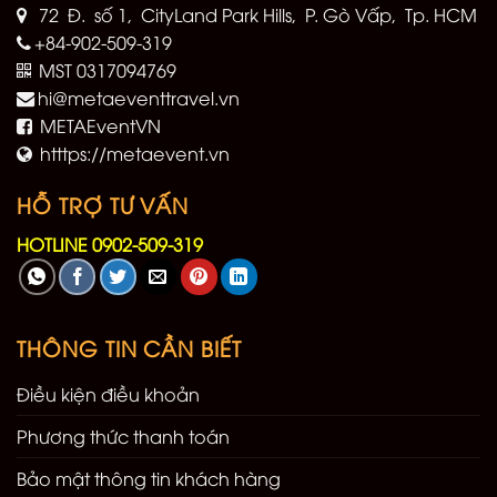
72 Đ. số 1, CityLand Park Hills, P. Gò Vấp, Tp. HCM
+84-902-509-319
MST 0317094769
hi@metaeventtravel.vn
METAEventVN
htttps://metaevent.vn
HỖ TRỢ TƯ VẤN
HOTLINE 0902-509-319
THÔNG TIN CẦN BIẾT
Điều kiện điều khoản
Phương thức thanh toán
Bảo mật thông tin khách hàng