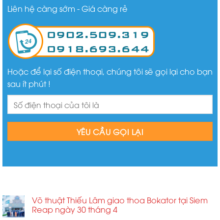
Liên hệ càng sớm - Giá càng rẻ
Hoặc để lại số điện thoại, chúng tôi sẽ gọi lại cho bạn
sau ít phút !
BÀI VIẾT MỚI
Võ thuật Thiếu Lâm giao thoa Bokator tại Siem
Reap ngày 30 tháng 4