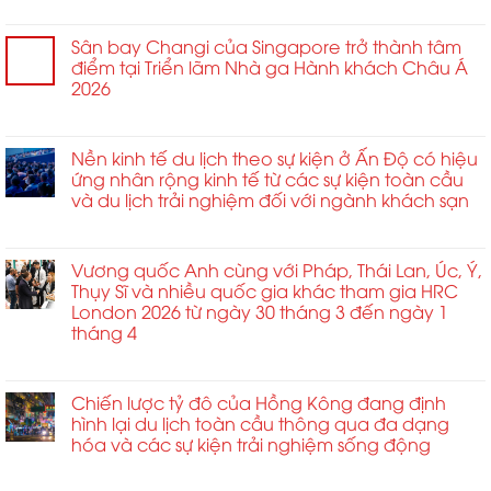
ở
Chức năng bình luận bị tắt
Võ
thuật
Sân bay Changi của Singapore trở thành tâm
Thiếu
điểm tại Triển lãm Nhà ga Hành khách Châu Á
Lâm
2026
giao
ở
Chức năng bình luận bị tắt
thoa
Sân
Bokator
bay
Nền kinh tế du lịch theo sự kiện ở Ấn Độ có hiệu
tại
Changi
ứng nhân rộng kinh tế từ các sự kiện toàn cầu
Siem
của
và du lịch trải nghiệm đối với ngành khách sạn
Reap
Singapore
ngày
ở
Chức năng bình luận bị tắt
trở
30
Nền
thành
tháng
kinh
Vương quốc Anh cùng với Pháp, Thái Lan, Úc, Ý,
tâm
4
tế
Thụy Sĩ và nhiều quốc gia khác tham gia HRC
điểm
du
London 2026 từ ngày 30 tháng 3 đến ngày 1
tại
lịch
tháng 4
Triển
theo
lãm
ở
Chức năng bình luận bị tắt
sự
Nhà
Vương
kiện
ga
quốc
Chiến lược tỷ đô của Hồng Kông đang định
ở
Hành
Anh
hình lại du lịch toàn cầu thông qua đa dạng
Ấn
khách
cùng
hóa và các sự kiện trải nghiệm sống động
Độ
Châu
với
có
Á
ở
Chức năng bình luận bị tắt
Pháp,
hiệu
2026
Chiến