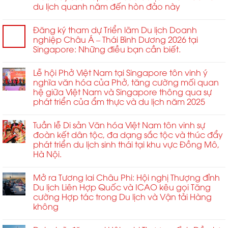
ngành.
Châu
du lịch quanh năm đến hòn đảo này
Á
năm
Đăng ký tham dự Triển lãm Du lịch Doanh
2026
nghiệp Châu Á – Thái Bình Dương 2026 tại
Singapore: Những điều bạn cần biết.
Lễ hội Phở Việt Nam tại Singapore tôn vinh ý
nghĩa văn hóa của Phở, tăng cường mối quan
hệ giữa Việt Nam và Singapore thông qua sự
phát triển của ẩm thực và du lịch năm 2025
Tuần lễ Di sản Văn hóa Việt Nam tôn vinh sự
đoàn kết dân tộc, đa dạng sắc tộc và thúc đẩy
phát triển du lịch sinh thái tại khu vực Đồng Mô,
Hà Nội.
Mở ra Tương lai Châu Phi: Hội nghị Thượng đỉnh
Du lịch Liên Hợp Quốc và ICAO kêu gọi Tăng
cường Hợp tác trong Du lịch và Vận tải Hàng
không