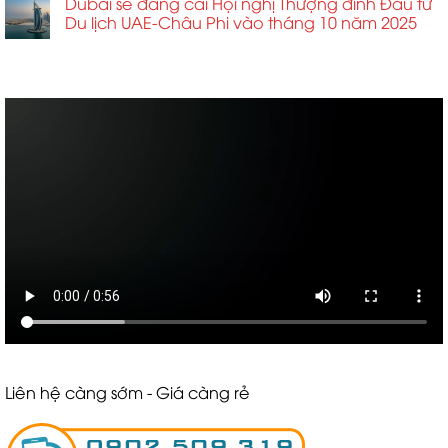
Dubai sẽ đăng cai Hội nghị Thượng đỉnh Đầu tư
Du lịch UAE-Châu Phi vào tháng 10 năm 2025
ABCD
Liên hệ càng sớm - Giá càng rẻ