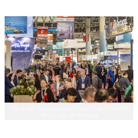
mại du lịch không ngừng phát triển.
Các sự kiện thương mại du lịch vào tháng 1 năm 2024
tốt cho việc kết nối mạng
Sự khởi đầu của ngành du lịch vào tháng 1 năm 2024