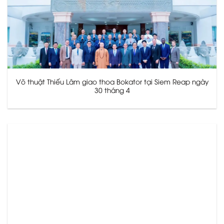
Võ thuật Thiếu Lâm giao thoa Bokator tại Siem Reap ngày
30 tháng 4