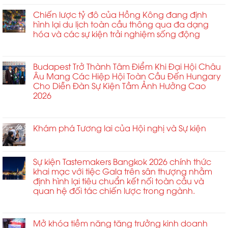
Vương
kiện
ga
quốc
Chiến lược tỷ đô của Hồng Kông đang định
ở
Hành
Anh
hình lại du lịch toàn cầu thông qua đa dạng
Ấn
khách
cùng
hóa và các sự kiện trải nghiệm sống động
Độ
Châu
với
có
Á
ở
Chức năng bình luận bị tắt
Pháp,
hiệu
2026
Chiến
Thái
ứng
lược
Budapest Trở Thành Tâm Điểm Khi Đại Hội Châu
Lan,
nhân
tỷ
Âu Mang Các Hiệp Hội Toàn Cầu Đến Hungary
Úc,
rộng
đô
Cho Diễn Đàn Sự Kiện Tầm Ảnh Hưởng Cao
Ý,
kinh
của
2026
Thụy
tế
Hồng
Sĩ
từ
ở
Chức năng bình luận bị tắt
Kông
và
các
Budapest
đang
nhiều
sự
Trở
Khám phá Tương lai của Hội nghị và Sự kiện
định
quốc
kiện
Thành
hình
ở
Chức năng bình luận bị tắt
gia
toàn
Tâm
lại
Khám
khác
cầu
Điểm
du
phá
tham
Sự kiện Tastemakers Bangkok 2026 chính thức
và
Khi
lịch
Tương
gia
khai mạc với tiệc Gala trên sân thượng nhằm
du
Đại
toàn
lai
HRC
định hình lại tiêu chuẩn kết nối toàn cầu và
lịch
Hội
cầu
của
London
quan hệ đối tác chiến lược trong ngành.
trải
Châu
thông
Hội
2026
nghiệm
Âu
qua
ở
Chức năng bình luận bị tắt
nghị
từ
đối
Mang
đa
Sự
và
ngày
với
Các
dạng
kiện
Mở khóa tiềm năng tăng trưởng kinh doanh
Sự
30
ngành
Hiệp