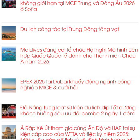
hóa
Tastemakers
không giới hạn tại MCE Trung và Đông Âu 2026
kiện
tháng
khách
Hội
và
Bangkok
ở Sofia
3
sạn
Toàn
các
2026
đến
Cầu
ở
Chức năng bình luận bị tắt
sự
chính
ngày
Đến
Mở
kiện
thức
1
Hungary
khóa
Du lịch công tác tại Trung Đông tăng vọt
trải
khai
tháng
Cho
tiềm
nghiệm
mạc
4
ở
Chức năng bình luận bị tắt
Diễn
năng
sống
với
Du
Đàn
tăng
động
tiệc
lịch
Maldives đăng cai tổ chức Hội nghị Mô hình Liên
Sự
trưởng
Gala
công
hợp Quốc Quốc tế dành cho Thanh niên Châu
Kiện
kinh
trên
tác
Á năm 2026
Tầm
doanh
sân
tại
Ảnh
không
thượng
ở
Chức năng bình luận bị tắt
Trung
Hưởng
giới
nhằm
Maldives
Đông
Cao
hạn
định
đăng
EPEX 2025 tại Dubai khuấy động ngành công
tăng
2026
tại
hình
cai
nghiệp MICE & cưới hỏi
vọt
MCE
lại
tổ
ở
Chức năng bình luận bị tắt
Trung
tiêu
chức
EPEX
và
chuẩn
Hội
2025
Đà Nẵng tung loạt sự kiện du lịch dịp Tết dương,
Đông
kết
nghị
tại
Âu
khách hưởng siêu ưu đãi combo 2 ngày 1 đêm
nối
Mô
Dubai
2026
toàn
hình
khuấy
ở
cầu
Liên
Ả Rập Xê Út tham gia cùng Ấn Độ và UAE tại sự
động
Sofia
và
hợp
kiện cấp cao của WTTA và tiệc kỷ niệm 2025:
ngành
quan
Quốc
Một cuộc gặp gỡ lịch sử sẽ định hình tương lai
công