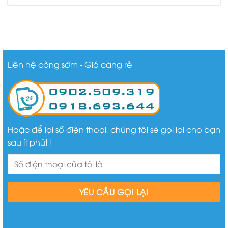
Liên hệ càng sớm - Giá càng rẻ
Hoặc để lại số điện thoại, chúng tôi sẽ gọi lại cho bạn
sau ít phút !