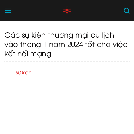
Skip
to
content
Các sự kiện thương mại du lịch
vào tháng 1 năm 2024 tốt cho việc
kết nối mạng
Các
sự kiện
thương mại du lịch vào tháng 1 năm 2024
tốt cho việc kết nối mạng: Mạng lưới triển lãm thương
mại du lịch cho phép bạn cảm nhận được nhịp độ
hoạt động kinh doanh du lịch trên toàn thế giới.
Những sự kiện này quy tụ các chuyên gia, nhà triển
lãm và những người quan tâm để làm nổi bật các
địa điểm, sự đổi mới và xu hướng. Tham gia mạng
lưới để thúc đẩy sự hợp tác, thu thập thông tin
chuyên sâu và luôn dẫn đầu trong bối cảnh thương