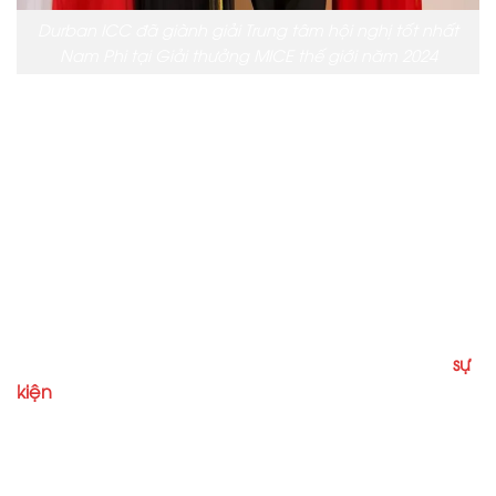
Durban ICC đã giành giải Trung tâm hội nghị tốt nhất
Nam Phi tại Giải thưởng MICE thế giới năm 2024
Trên hình: Trung tâm hội nghị quốc tế Durban đã
giành giải thưởng trung tâm hội nghị tốt nhất Nam Phi
tại giải thưởng MICE thế giới năm 2024 lần thứ hai.
Giải thưởng được trao cho Tổng giám đốc điều hành
của Durban ICC, bà Lindiwe Rakharebe thay mặt
cho Durban và Nam Phi.
Trong tuyên bố do Sandile Makhanya đưa ra, Durban
ICC đã đóng vai trò tiến bộ trong việc thu hút các
sự
kiện
quốc tế, với tư cách là Trung tâm chuyển đổi
quốc tế đầu tiên kể từ khi được cựu tổng thống
Nelson Mandela khai trương vào năm 1997.