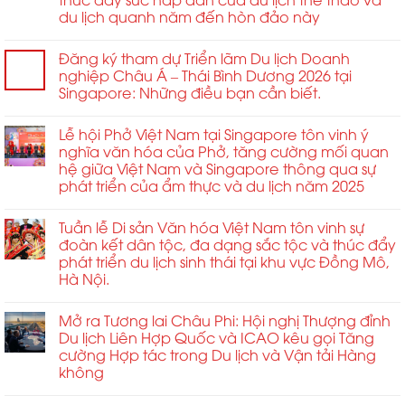
ngành.
Châu
du lịch quanh năm đến hòn đảo này
Á
năm
Đăng ký tham dự Triển lãm Du lịch Doanh
2026
nghiệp Châu Á – Thái Bình Dương 2026 tại
Singapore: Những điều bạn cần biết.
Lễ hội Phở Việt Nam tại Singapore tôn vinh ý
nghĩa văn hóa của Phở, tăng cường mối quan
hệ giữa Việt Nam và Singapore thông qua sự
phát triển của ẩm thực và du lịch năm 2025
Tuần lễ Di sản Văn hóa Việt Nam tôn vinh sự
đoàn kết dân tộc, đa dạng sắc tộc và thúc đẩy
phát triển du lịch sinh thái tại khu vực Đồng Mô,
Hà Nội.
Mở ra Tương lai Châu Phi: Hội nghị Thượng đỉnh
Du lịch Liên Hợp Quốc và ICAO kêu gọi Tăng
cường Hợp tác trong Du lịch và Vận tải Hàng
không