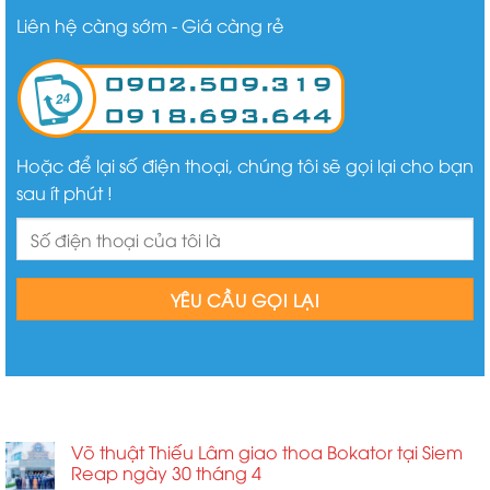
Liên hệ càng sớm - Giá càng rẻ
Hoặc để lại số điện thoại, chúng tôi sẽ gọi lại cho bạn
sau ít phút !
BÀI VIẾT MỚI
Võ thuật Thiếu Lâm giao thoa Bokator tại Siem
Reap ngày 30 tháng 4