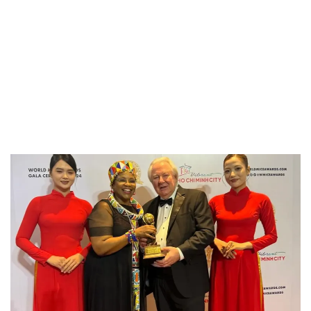
Việt Nam vào thứ Tư, ngày 4 tháng 9, nơi trung tâm
được trao giải Trung tâm hội nghị tốt nhất Nam Phi
năm 2024.
Durban ICC đã vượt qua tất cả các địa điểm khác ở
Nam Phi, bao gồm Trung tâm hội nghị quốc tế Cape
Town, Trung tâm hội nghị quốc tế CSIR tại Pretoria và
Trung tâm hội nghị Sandton tại Johannesburg.