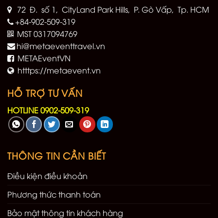
72 Đ. số 1, CityLand Park Hills, P. Gò Vấp, Tp. HCM
+84-902-509-319
MST 0317094769
hi@metaeventtravel.vn
METAEventVN
htttps://metaevent.vn
HỖ TRỢ TƯ VẤN
HOTLINE 0902-509-319
THÔNG TIN CẦN BIẾT
Điều kiện điều khoản
Phương thức thanh toán
Bảo mật thông tin khách hàng