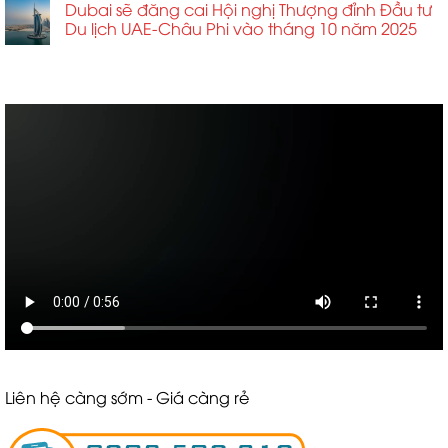
Dubai sẽ đăng cai Hội nghị Thượng đỉnh Đầu tư
Du lịch UAE-Châu Phi vào tháng 10 năm 2025
ABCD
Liên hệ càng sớm - Giá càng rẻ