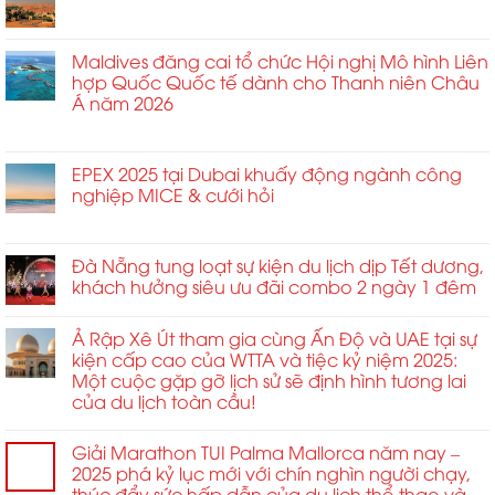
Cho
tiềm
nghiệm
mạc
4
ở
Chức năng bình luận bị tắt
Diễn
năng
sống
với
Du
Đàn
tăng
động
tiệc
lịch
Maldives đăng cai tổ chức Hội nghị Mô hình Liên
Sự
trưởng
Gala
công
hợp Quốc Quốc tế dành cho Thanh niên Châu
Kiện
kinh
trên
tác
Á năm 2026
Tầm
doanh
sân
tại
Ảnh
không
thượng
ở
Chức năng bình luận bị tắt
Trung
Hưởng
giới
nhằm
Maldives
Đông
Cao
hạn
định
đăng
EPEX 2025 tại Dubai khuấy động ngành công
tăng
2026
tại
hình
cai
nghiệp MICE & cưới hỏi
vọt
MCE
lại
tổ
ở
Chức năng bình luận bị tắt
Trung
tiêu
chức
EPEX
và
chuẩn
Hội
2025
Đà Nẵng tung loạt sự kiện du lịch dịp Tết dương,
Đông
kết
nghị
tại
Âu
khách hưởng siêu ưu đãi combo 2 ngày 1 đêm
nối
Mô
Dubai
2026
toàn
hình
khuấy
ở
cầu
Liên
Ả Rập Xê Út tham gia cùng Ấn Độ và UAE tại sự
động
Sofia
và
hợp
kiện cấp cao của WTTA và tiệc kỷ niệm 2025:
ngành
quan
Quốc
Một cuộc gặp gỡ lịch sử sẽ định hình tương lai
công
hệ
Quốc
của du lịch toàn cầu!
nghiệp
đối
tế
MICE
tác
dành
&
chiến
cho
Giải Marathon TUI Palma Mallorca năm nay –
cưới
lược
Thanh
2025 phá kỷ lục mới với chín nghìn người chạy,
hỏi
trong
niên
thúc đẩy sức hấp dẫn của du lịch thể thao và