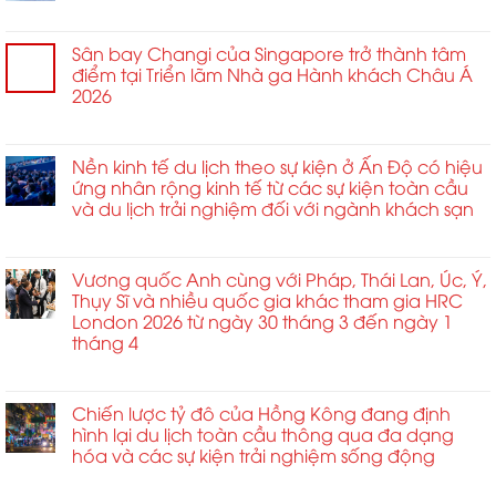
ở
Chức năng bình luận bị tắt
Võ
thuật
Sân bay Changi của Singapore trở thành tâm
Thiếu
điểm tại Triển lãm Nhà ga Hành khách Châu Á
Lâm
2026
giao
ở
Chức năng bình luận bị tắt
thoa
Sân
Bokator
bay
Nền kinh tế du lịch theo sự kiện ở Ấn Độ có hiệu
tại
Changi
ứng nhân rộng kinh tế từ các sự kiện toàn cầu
Siem
của
và du lịch trải nghiệm đối với ngành khách sạn
Reap
Singapore
ngày
ở
Chức năng bình luận bị tắt
trở
30
Nền
thành
tháng
kinh
Vương quốc Anh cùng với Pháp, Thái Lan, Úc, Ý,
tâm
4
tế
Thụy Sĩ và nhiều quốc gia khác tham gia HRC
điểm
du
London 2026 từ ngày 30 tháng 3 đến ngày 1
tại
lịch
tháng 4
Triển
theo
lãm
ở
Chức năng bình luận bị tắt
sự
Nhà
Vương
kiện
ga
quốc
Chiến lược tỷ đô của Hồng Kông đang định
ở
Hành
Anh
hình lại du lịch toàn cầu thông qua đa dạng
Ấn
khách
cùng
hóa và các sự kiện trải nghiệm sống động
Độ
Châu
với
có
Á
ở
Chức năng bình luận bị tắt
Pháp,
hiệu