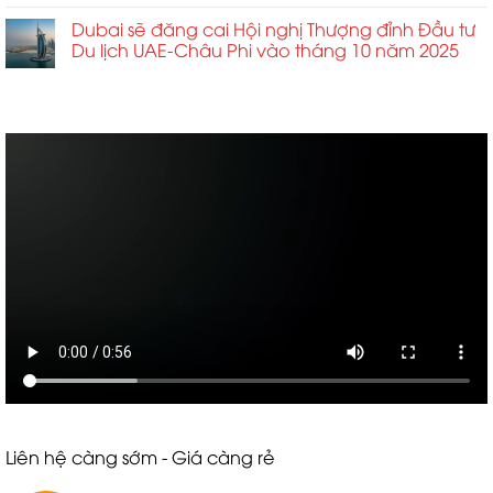
Dubai sẽ đăng cai Hội nghị Thượng đỉnh Đầu tư
Du lịch UAE-Châu Phi vào tháng 10 năm 2025
ABCD
Liên hệ càng sớm - Giá càng rẻ