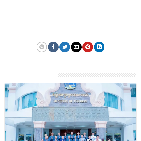
kết của trung tâm trong việc vượt qua sự mong đợi
và những nỗ lực không ngừng nhằm thiết lập các
tiêu chuẩn của ngành.
Theo: travelandtourworld
Bài viết liên quan