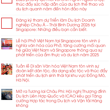
hỏi
trong
niên
thúc đẩy sức hấp dẫn của du lịch thể thao và
ngành.
Châu
du lịch quanh năm đến hòn đảo này
Á
năm
Đăng ký tham dự Triển lãm Du lịch Doanh
2026
nghiệp Châu Á – Thái Bình Dương 2026 tại
Singapore: Những điều bạn cần biết.
Lễ hội Phở Việt Nam tại Singapore tôn vinh ý
nghĩa văn hóa của Phở, tăng cường mối quan
hệ giữa Việt Nam và Singapore thông qua sự
phát triển của ẩm thực và du lịch năm 2025
Tuần lễ Di sản Văn hóa Việt Nam tôn vinh sự
đoàn kết dân tộc, đa dạng sắc tộc và thúc đẩy
phát triển du lịch sinh thái tại khu vực Đồng Mô,
Hà Nội.
Mở ra Tương lai Châu Phi: Hội nghị Thượng đỉnh
Du lịch Liên Hợp Quốc và ICAO kêu gọi Tăng
cường Hợp tác trong Du lịch và Vận tải Hàng
không