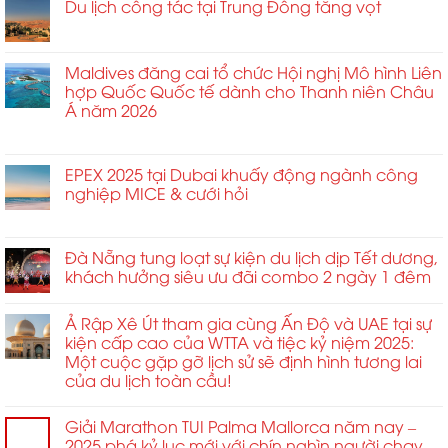
Hungary
khóa
Du lịch công tác tại Trung Đông tăng vọt
trải
khai
tháng
Cho
tiềm
nghiệm
mạc
4
ở
Chức năng bình luận bị tắt
Diễn
năng
sống
với
Du
Đàn
tăng
động
tiệc
lịch
Maldives đăng cai tổ chức Hội nghị Mô hình Liên
Sự
trưởng
Gala
công
hợp Quốc Quốc tế dành cho Thanh niên Châu
Kiện
kinh
trên
tác
Á năm 2026
Tầm
doanh
sân
tại
Ảnh
không
thượng
ở
Chức năng bình luận bị tắt
Trung
Hưởng
giới
nhằm
Maldives
Đông
Cao
hạn
định
đăng
EPEX 2025 tại Dubai khuấy động ngành công
tăng
2026
tại
hình
cai
nghiệp MICE & cưới hỏi
vọt
MCE
lại
tổ
ở
Chức năng bình luận bị tắt
Trung
tiêu
chức
EPEX
và
chuẩn
Hội
2025
Đà Nẵng tung loạt sự kiện du lịch dịp Tết dương,
Đông
kết
nghị
tại
Âu
khách hưởng siêu ưu đãi combo 2 ngày 1 đêm
nối
Mô
Dubai
2026
toàn
hình
khuấy
ở
cầu
Liên
Ả Rập Xê Út tham gia cùng Ấn Độ và UAE tại sự
động
Sofia
và
hợp
kiện cấp cao của WTTA và tiệc kỷ niệm 2025:
ngành
quan
Quốc
Một cuộc gặp gỡ lịch sử sẽ định hình tương lai
công
hệ
Quốc
của du lịch toàn cầu!
nghiệp
đối
tế
MICE
tác
dành
&
chiến
cho
Giải Marathon TUI Palma Mallorca năm nay –
cưới
lược
Thanh
2025 phá kỷ lục mới với chín nghìn người chạy,