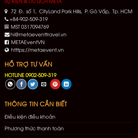
SỰ KIỆN & DU LỊCH META
72 Đ. số 1, CityLand Park Hills, P. Gò Vấp, Tp. HCM
+84-902-509-319
MST 0317094769
hi@metaeventtravel.vn
METAEventVN
htttps://metaevent.vn
HỖ TRỢ TƯ VẤN
HOTLINE 0902-509-319
THÔNG TIN CẦN BIẾT
Điều kiện điều khoản
Phương thức thanh toán