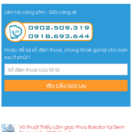
Liên hệ càng sớm - Giá càng rẻ
Hoặc để lại số điện thoại, chúng tôi sẽ gọi lại cho bạn
sau ít phút !
BÀI VIẾT MỚI
Võ thuật Thiếu Lâm giao thoa Bokator tại Siem