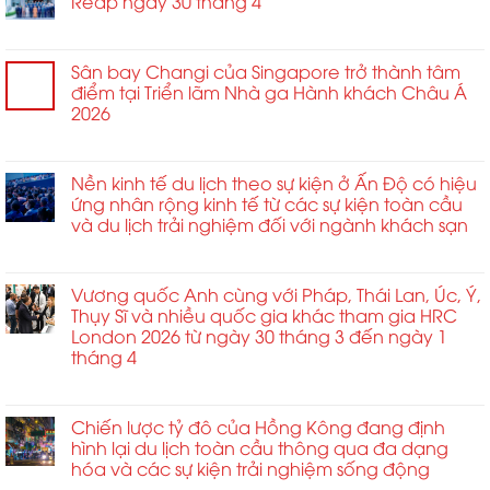
Reap ngày 30 tháng 4
ở
Chức năng bình luận bị tắt
Võ
thuật
Sân bay Changi của Singapore trở thành tâm
Thiếu
điểm tại Triển lãm Nhà ga Hành khách Châu Á
Lâm
2026
giao
ở
Chức năng bình luận bị tắt
thoa
Sân
Bokator
bay
Nền kinh tế du lịch theo sự kiện ở Ấn Độ có hiệu
tại
Changi
ứng nhân rộng kinh tế từ các sự kiện toàn cầu
Siem
của
và du lịch trải nghiệm đối với ngành khách sạn
Reap
Singapore
ngày
ở
Chức năng bình luận bị tắt
trở
30
Nền
thành
tháng
kinh
Vương quốc Anh cùng với Pháp, Thái Lan, Úc, Ý,
tâm
4
tế
Thụy Sĩ và nhiều quốc gia khác tham gia HRC
điểm
du
London 2026 từ ngày 30 tháng 3 đến ngày 1
tại
lịch
tháng 4
Triển
theo
lãm
ở
Chức năng bình luận bị tắt
sự
Nhà
Vương
kiện
ga
quốc
Chiến lược tỷ đô của Hồng Kông đang định
ở
Hành
Anh
hình lại du lịch toàn cầu thông qua đa dạng
Ấn
khách
cùng
hóa và các sự kiện trải nghiệm sống động
Độ
Châu
với
có