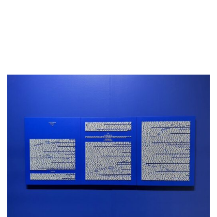
gồm ba phần được làm từ các hạt ngọc trai nhân
tạo 4mm đặt trên vải và tấm gỗ. Mỗi viên ngọc và vị
trí riêng biệt của nó đóng vai trò đại diện cho một từ
trong tài liệu nguồn, được viết bởi tiểu thuyết gia nổi
tiếng được thừa nhận trong tựa đề.