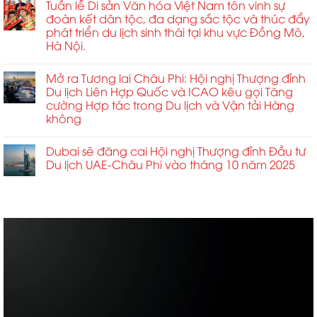
Tuần lễ Di sản Văn hóa Việt Nam tôn vinh sự
đoàn kết dân tộc, đa dạng sắc tộc và thúc đẩy
phát triển du lịch sinh thái tại khu vực Đồng Mô,
Hà Nội.
Mở ra Tương lai Châu Phi: Hội nghị Thượng đỉnh
Du lịch Liên Hợp Quốc và ICAO kêu gọi Tăng
cường Hợp tác trong Du lịch và Vận tải Hàng
không
Dubai sẽ đăng cai Hội nghị Thượng đỉnh Đầu tư
Du lịch UAE-Châu Phi vào tháng 10 năm 2025
ABCD