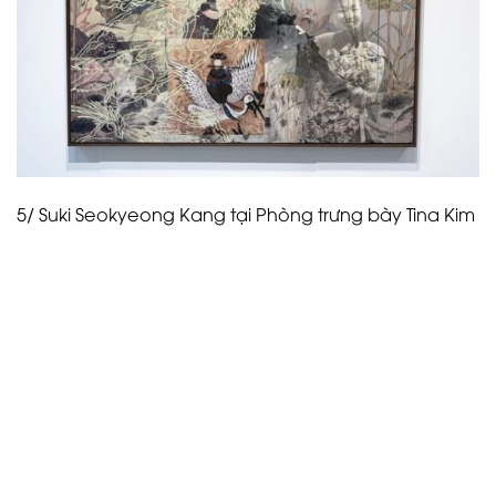
5/ Suki Seokyeong Kang tại Phòng trưng bày Tina Kim
Là người chiến thắng Giải thưởng Stand danh giá
của Frieze Seoul (vinh danh toàn bộ phần trình bày
trong tác phẩm sắp đặt), Phòng trưng bày Tina Kim
có trụ sở tại New York đã tuyển chọn các tác phẩm
kích thích tư duy từ một danh sách ấn tượng gồm
các nghệ sĩ quốc tế. Trong số đó, “GRANDMOTHER
TOWER #23-02” (2022-02) của nghệ sĩ thị giác Hàn
Quốc Suki Seokyeong Kang, bao gồm thép sơn, chỉ,
lụa, vải và bánh xe, nổi bật nhờ các lớp kết cấu