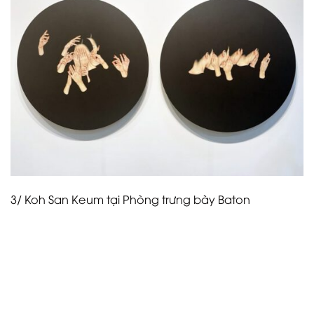
3/ Koh San Keum tại Phòng trưng bày Baton
Ngược lại với phần lớn các bức tường sắp đặt màu
trắng, Gallery Baton của Seoul trang trí gian hàng
của họ bằng màu xanh rực rỡ—và chỉ trưng bày
những tác phẩm có màu sắc nổi bật. Trong số các
tác phẩm, “Bức màn (Dame Agatha Christie)” (2023)
của nghệ sĩ ý tưởng đến từ Seoul, Koh San Keum,