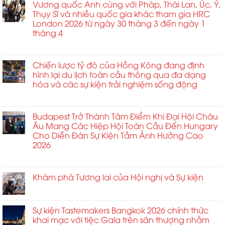
kinh
Vương quốc Anh cùng với Pháp, Thái Lan, Úc, Ý,
tâm
4
tế
Thụy Sĩ và nhiều quốc gia khác tham gia HRC
điểm
du
London 2026 từ ngày 30 tháng 3 đến ngày 1
tại
lịch
tháng 4
Triển
theo
lãm
ở
Chức năng bình luận bị tắt
sự
Nhà
Vương
kiện
ga
quốc
Chiến lược tỷ đô của Hồng Kông đang định
ở
Hành
Anh
hình lại du lịch toàn cầu thông qua đa dạng
Ấn
khách
cùng
hóa và các sự kiện trải nghiệm sống động
Độ
Châu
với
có
Á
ở
Chức năng bình luận bị tắt
Pháp,
hiệu
2026
Chiến
Thái
ứng
lược
Budapest Trở Thành Tâm Điểm Khi Đại Hội Châu
Lan,
nhân
tỷ
Âu Mang Các Hiệp Hội Toàn Cầu Đến Hungary
Úc,
rộng
đô
Cho Diễn Đàn Sự Kiện Tầm Ảnh Hưởng Cao
Ý,
kinh
của
2026
Thụy
tế
Hồng
Sĩ
từ
ở
Chức năng bình luận bị tắt
Kông
và
các
Budapest
đang
nhiều
sự
Trở
Khám phá Tương lai của Hội nghị và Sự kiện
định
quốc
kiện
Thành
hình
ở
Chức năng bình luận bị tắt
gia
toàn
Tâm
lại
Khám
khác
cầu
Điểm
du
phá
tham
Sự kiện Tastemakers Bangkok 2026 chính thức
và
Khi
lịch
Tương
gia
khai mạc với tiệc Gala trên sân thượng nhằm
du
Đại
toàn
lai