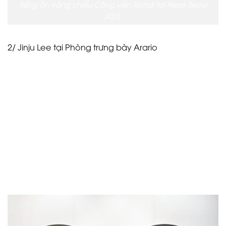
Tiếng ồn trắng chiếu Công viên Rondi tại Frieze Seoul
2023.
2/ Jinju Lee tại Phòng trưng bày Arario
Người qua đường phải dừng bước trước những bức
vẽ chân thực của nghệ sĩ Hàn Quốc Jinju Lee bên
trong gian hàng của Arario Gallery có trụ sở tại Seoul.
“Gaze” (2023) và “Perception” (2023) đều được chế
tác tỉ mỉ từ bột màu đen Leejeongbae thủ công (và
độc quyền), keo da động vật và nước trên bông
không tẩy trắng. Khi xem xét kỹ bức tranh, bạn có thể
thấy sự chú ý hoàn hảo đến từng chi tiết của Lee và
khả năng truyền tải bản chất con người độc đáo
của cô.