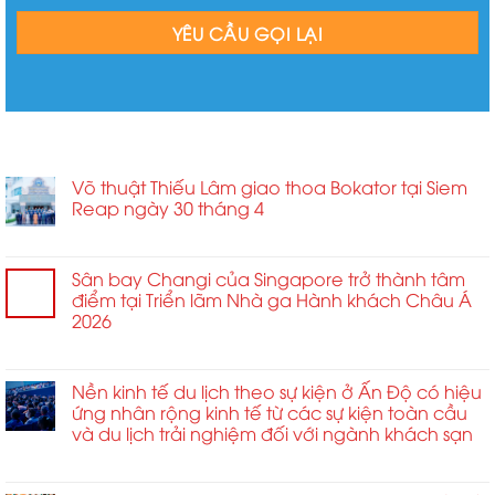
BÀI VIẾT MỚI
Võ thuật Thiếu Lâm giao thoa Bokator tại Siem
Reap ngày 30 tháng 4
ở
Chức năng bình luận bị tắt
Võ
thuật
Sân bay Changi của Singapore trở thành tâm
Thiếu
điểm tại Triển lãm Nhà ga Hành khách Châu Á
Lâm
2026
giao
ở
Chức năng bình luận bị tắt
thoa
Sân
Bokator
bay
Nền kinh tế du lịch theo sự kiện ở Ấn Độ có hiệu
tại
Changi
ứng nhân rộng kinh tế từ các sự kiện toàn cầu
Siem
của
và du lịch trải nghiệm đối với ngành khách sạn
Reap
Singapore
ngày
ở
Chức năng bình luận bị tắt
trở
30
Nền
thành
tháng