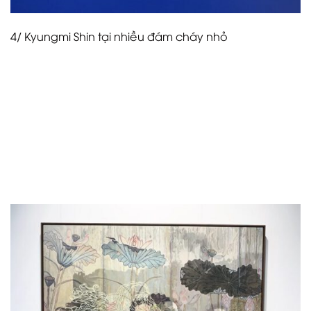
4/ Kyungmi Shin tại nhiều đám cháy nhỏ
Nghệ sĩ thị giác Kyungmi Shin đến từ LA đã trưng bày
“tất cả về tình yêu” (2023) với Nhiều đám cháy nhỏ,
một phòng trưng bày nghệ thuật đương đại do
Esther Kim Varet thành lập có trụ sở ở Seoul, Dallas và
Los Angeles. Tác phẩm của Shin phủ một lớp chuyển
ảnh và sơn hồ quang lên một tấm gỗ có giá đỡ. Kết
quả đẹp như mơ tiết lộ thêm chi tiết vì nó yêu cầu
người xem ở lại lâu hơn và nhìn gần hơn.