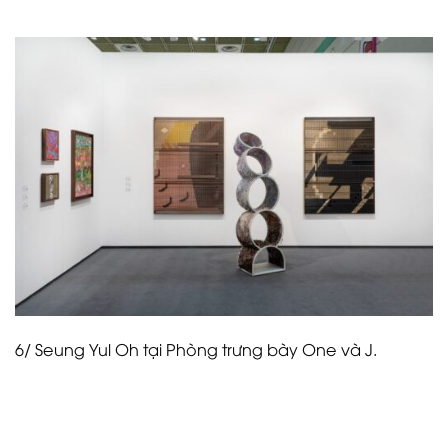
quyến rũ.
6/ Seung Yul Oh tại Phòng trưng bày One và J.
Seung Yul Oh sinh ra ở Hàn Quốc, sống tại Auckland,
đã giới thiệu tác phẩm nghệ thuật hình học nổi bật
“Fortuitous Sonority” (2023) với Phòng trưng bày One