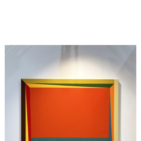
và J. của Seoul. Được làm bằng acrylic trên canvas,
bức tranh đầy màu sắc này không chỉ thành công
trong việc thu hút ánh nhìn của người xem mà còn
khiến người xem đặt câu hỏi về kích thước trước mắt
họ.