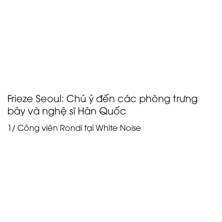
Từ sự giao thoa văn hóa rộng lớn này đã tạo ra một
diễn ngôn hấp dẫn về nghệ thuật—với sự chú ý đến
cộng đồng nghệ thuật của Seoul. Bảy điểm nổi bật
sau đây, được rút ra từ các phòng trưng bày và nghệ
sĩ Hàn Quốc, chỉ là sơ lược về những gì Frieze Seoul
mang lại trong năm nay.
Frieze Seoul: Chú ý đến các phòng trưng
bày và nghệ sĩ Hàn Quốc
1/ Công viên Rondi tại White Noise
Trong khu vực Focus Asia của hội chợ, phòng trưng
bày White Noise có trụ sở tại Seoul đã dành toàn bộ
tác phẩm sắp đặt của mình cho những tác phẩm
theo chủ nghĩa tối đa quyến rũ của nghệ sĩ Rondi
Park. Các tác phẩm của Park đa dạng từ những tác
phẩm sơn quy mô lớn đến hàng dệt, gốm điêu khắc
và thậm chí cả biểu diễn. Tuy nhiên, sự hay thay đổi