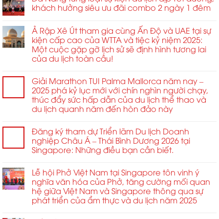
tại
Âu
khách hưởng siêu ưu đãi combo 2 ngày 1 đêm
nối
Mô
Dubai
2026
toàn
hình
khuấy
ở
cầu
Liên
Ả Rập Xê Út tham gia cùng Ấn Độ và UAE tại sự
động
Sofia
và
hợp
kiện cấp cao của WTTA và tiệc kỷ niệm 2025:
ngành
quan
Quốc
Một cuộc gặp gỡ lịch sử sẽ định hình tương lai
công
hệ
Quốc
của du lịch toàn cầu!
nghiệp
đối
tế
MICE
tác
dành
&
chiến
cho
Giải Marathon TUI Palma Mallorca năm nay –
cưới
lược
Thanh
2025 phá kỷ lục mới với chín nghìn người chạy,
hỏi
trong
niên
thúc đẩy sức hấp dẫn của du lịch thể thao và
ngành.
Châu
du lịch quanh năm đến hòn đảo này
Á
năm
Đăng ký tham dự Triển lãm Du lịch Doanh
2026
nghiệp Châu Á – Thái Bình Dương 2026 tại
Singapore: Những điều bạn cần biết.
Lễ hội Phở Việt Nam tại Singapore tôn vinh ý
nghĩa văn hóa của Phở, tăng cường mối quan
hệ giữa Việt Nam và Singapore thông qua sự
phát triển của ẩm thực và du lịch năm 2025