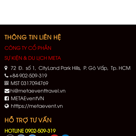
THÔNG TIN LIÊN HỆ
CÔNG TY CỔ PHẦN
SỰ KIỆN & DU LỊCH META
72 Đ. số 1, CityLand Park Hills, P. Gò Vấp, Tp. HCM
+84-902-509-319
MST 0317094769
hi@metaeventtravel.vn
METAEventVN
htttps://metaevent.vn
HỖ TRỢ TƯ VẤN
HOTLINE 0902-509-319