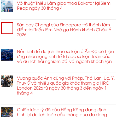
Võ thuật Thiếu Lâm giao thoa Bokator tại Siem
Reap ngày 30 tháng 4
ở
Chức năng bình luận bị tắt
Võ
thuật
Sân bay Changi của Singapore trở thành tâm
Thiếu
điểm tại Triển lãm Nhà ga Hành khách Châu Á
Lâm
2026
giao
ở
Chức năng bình luận bị tắt
thoa
Sân
Bokator
bay
Nền kinh tế du lịch theo sự kiện ở Ấn Độ có hiệu
tại
Changi
ứng nhân rộng kinh tế từ các sự kiện toàn cầu
Siem
của
và du lịch trải nghiệm đối với ngành khách sạn
Reap
Singapore
ngày
ở
Chức năng bình luận bị tắt
trở
30
Nền
thành
tháng
kinh
Vương quốc Anh cùng với Pháp, Thái Lan, Úc, Ý,
tâm
4
tế
Thụy Sĩ và nhiều quốc gia khác tham gia HRC
điểm
du
London 2026 từ ngày 30 tháng 3 đến ngày 1
tại
lịch
tháng 4
Triển
theo
lãm
ở
Chức năng bình luận bị tắt
sự
Nhà
Vương
kiện
ga
quốc
Chiến lược tỷ đô của Hồng Kông đang định
ở
Hành
Anh
hình lại du lịch toàn cầu thông qua đa dạng
Ấn
khách