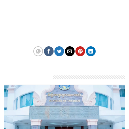
các nhà cung cấp chỗ ở, phương tiện đi lại, sản
phẩm và dịch vụ sang trọng. Các nhà cung cấp dịch
vụ du lịch hạng sang có thể đăng ký ngay bây giờ
cho Ngôi nhà sang trọng.
Theo:travelandtourworld
Bài viết liên quan