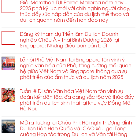
chiến
cho
Giải Marathon TUI Palma Mallorca năm nay –
cưới
lược
Thanh
2025 phá kỷ lục mới với chín nghìn người chạy,
hỏi
trong
niên
thúc đẩy sức hấp dẫn của du lịch thể thao và
ngành.
Châu
du lịch quanh năm đến hòn đảo này
Á
năm
Đăng ký tham dự Triển lãm Du lịch Doanh
2026
nghiệp Châu Á – Thái Bình Dương 2026 tại
Singapore: Những điều bạn cần biết.
Lễ hội Phở Việt Nam tại Singapore tôn vinh ý
nghĩa văn hóa của Phở, tăng cường mối quan
hệ giữa Việt Nam và Singapore thông qua sự
phát triển của ẩm thực và du lịch năm 2025
Tuần lễ Di sản Văn hóa Việt Nam tôn vinh sự
đoàn kết dân tộc, đa dạng sắc tộc và thúc đẩy
phát triển du lịch sinh thái tại khu vực Đồng Mô,
Hà Nội.
Mở ra Tương lai Châu Phi: Hội nghị Thượng đỉnh
Du lịch Liên Hợp Quốc và ICAO kêu gọi Tăng
cường Hợp tác trong Du lịch và Vận tải Hàng