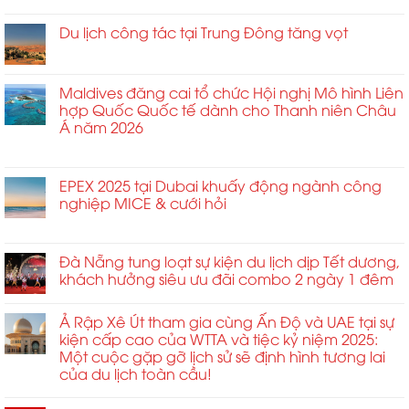
chính
ngày
Đến
Mở
kiện
thức
1
Hungary
khóa
Du lịch công tác tại Trung Đông tăng vọt
trải
khai
tháng
Cho
tiềm
nghiệm
mạc
4
ở
Chức năng bình luận bị tắt
Diễn
năng
sống
với
Du
Đàn
tăng
động
tiệc
lịch
Maldives đăng cai tổ chức Hội nghị Mô hình Liên
Sự
trưởng
Gala
công
hợp Quốc Quốc tế dành cho Thanh niên Châu
Kiện
kinh
trên
tác
Á năm 2026
Tầm
doanh
sân
tại
Ảnh
không
thượng
ở
Chức năng bình luận bị tắt
Trung
Hưởng
giới
nhằm
Maldives
Đông
Cao
hạn
định
đăng
EPEX 2025 tại Dubai khuấy động ngành công
tăng
2026
tại
hình
cai
nghiệp MICE & cưới hỏi
vọt
MCE
lại
tổ
ở
Chức năng bình luận bị tắt
Trung
tiêu
chức
EPEX
và
chuẩn
Hội
2025
Đà Nẵng tung loạt sự kiện du lịch dịp Tết dương,
Đông
kết
nghị
tại
Âu
khách hưởng siêu ưu đãi combo 2 ngày 1 đêm
nối
Mô
Dubai
2026
toàn
hình
khuấy
ở
cầu
Liên
Ả Rập Xê Út tham gia cùng Ấn Độ và UAE tại sự
động
Sofia
và
hợp
kiện cấp cao của WTTA và tiệc kỷ niệm 2025:
ngành
quan
Quốc
Một cuộc gặp gỡ lịch sử sẽ định hình tương lai
công
hệ
Quốc
của du lịch toàn cầu!
nghiệp
đối
tế
MICE
tác
dành
&