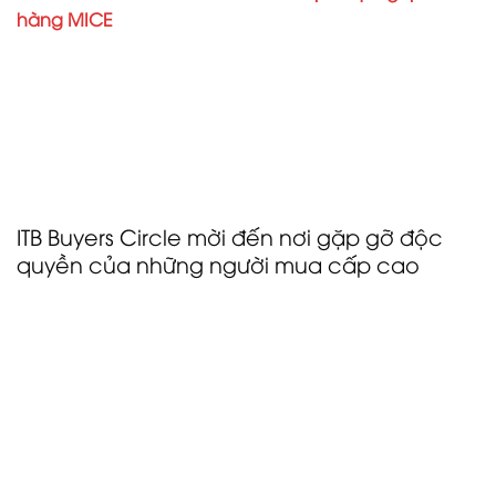
hàng
MICE
. Một ban giám khảo giàu kinh nghiệm sẽ
lựa chọn các thành viên, những người trong cả năm
có thể được hưởng những lợi ích hấp dẫn cho đến
ngày 31 tháng 10 năm 2025. Từ ngày 5 đến ngày 7
tháng 3 năm 2024, thế giới du lịch quốc tế sẽ tụ họp
lại tại Triển lãm Thương mại Du lịch Hàng đầu Thế giới
ở Berlin.
ITB Buyers Circle mời đến nơi gặp gỡ độc
quyền của những người mua cấp cao
Sau buổi ra mắt trực tiếp Ngôi nhà sang trọng của
phân khúc du lịch hạng sang tại ITB Berlin 2023, các
nhà triển lãm và người mua từ lĩnh vực du lịch hạng
sang có thể mong đợi được gặp lại nhau vào năm
tới trong một bầu không khí độc quyền. Ngôi nhà
sang trọng tại Marshall Haus mời các ứng viên trao
đổi ý tưởng về xu hướng du lịch sang trọng mới nhất