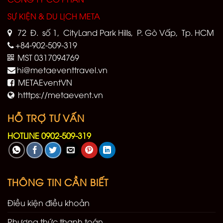
SỰ KIỆN & DU LỊCH META
72 Đ. số 1, CityLand Park Hills, P. Gò Vấp, Tp. HCM
+84-902-509-319
MST 0317094769
hi@metaeventtravel.vn
METAEventVN
htttps://metaevent.vn
HỖ TRỢ TƯ VẤN
HOTLINE 0902-509-319
THÔNG TIN CẦN BIẾT
Điều kiện điều khoản
Phương thức thanh toán