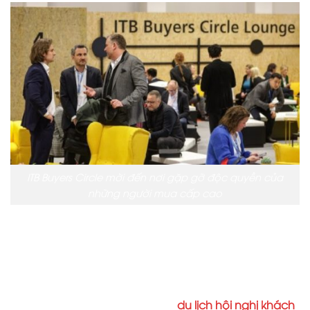
ITB Buyers Circle mời đến nơi gặp gỡ độc quyền của
những người mua cấp cao
Những người ra quyết định cấp cao trong ngành du
lịch quốc tế hiện có thể đăng ký tham gia Vòng tròn
người mua ITB – một câu lạc bộ độc quyền mỗi năm
chỉ tiếp nhận 1.000 người mua cấp cao từ các lĩnh
vực giải trí, du lịch công tác và
du lịch hội nghị khách