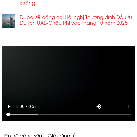
không
Dubai sẽ đăng cai Hội nghị Thượng đỉnh Đầu tư
Du lịch UAE-Châu Phi vào tháng 10 năm 2025
ABCD
Liên hệ càng sớm - Giá càng rẻ