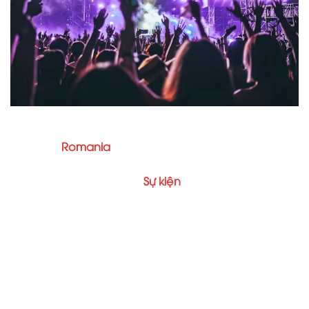
Tọa lạc tại trung tâm sôi động của thành phố Cluj-
Napoca,
Romania
, Lễ hội Âm nhạc Heart Beats 2025
sẽ diễn ra từ ngày 21 đến 23 tháng 8 tại Nhà hát
Polyvalent Hall nổi tiếng.
Sự kiện
sôi động kéo dài
nhiều ngày này hứa hẹn mang đến một trải nghiệm
khó quên với những màn trình diễn bùng nổ từ các
DJ quốc tế, các tiết mục biểu diễn trực tiếp sôi động
và các sản phẩm nghe nhìn sống động. Thu hút
những người yêu âm nhạc từ khắp châu Âu và hơn
thế nữa, lễ hội tạo nên một bầu không khí sôi động,
nơi âm nhạc, văn hóa và cộng đồng hòa quyện. Dù