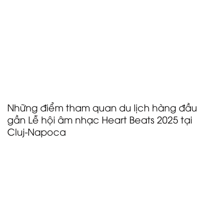
mang đến cơ hội tuyệt vời để tham dự Lễ hội Âm
nhạc Heart Beats 2025 được tổ chức tại Polyvalent
Hall, Cluj-Napoca. Khách lưu trú tại đây có thể tận
hưởng thời gian di chuyển ngắn đến địa điểm tổ
chức, giúp họ dễ dàng tham gia trọn vẹn vào
chương trình của lễ hội và giao lưu với những người
tham gia khác.
Những điểm tham quan du lịch hàng đầu
gần Lễ hội âm nhạc Heart Beats 2025 tại
Cluj-Napoca
Nhà thờ St. Michael
Tọa lạc tại Quảng trường Union, chỉ cách địa điểm tổ
chức Lễ hội Âm nhạc Heart Beats tại Polyvalent Hall
một quãng ngắn, Nhà thờ St. Michael là một kiệt tác
Gothic tuyệt đẹp. Khách tham dự lễ hội có thể ghé