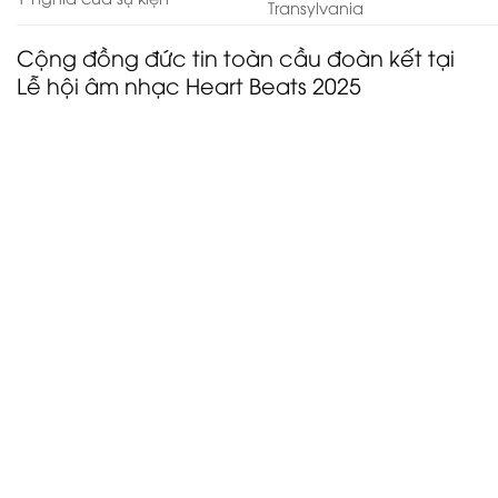
Transylvania
Cộng đồng đức tin toàn cầu đoàn kết tại
Lễ hội âm nhạc Heart Beats 2025
Lễ hội âm nhạc Heart Beats 2025 hân hạnh chào đón
những người tham dự từ khắp nơi trên thế giới:
Hoa Kỳ:
Nổi tiếng với nền âm nhạc Cơ đốc giáo
phong phú và đa dạng, Hoa Kỳ mang đến nhiều
phong cách thờ cúng và nghệ sĩ nổi tiếng, mang
đến nguồn năng lượng sôi động và phong cách
quốc tế cho lễ hội.
Uganda:
Đại diện cho trái tim của Đông Phi, sự
tham gia của Uganda làm nổi bật ảnh hưởng
toàn cầu ngày càng tăng của âm nhạc phúc âm
châu Phi, với nhịp điệu mạnh mẽ và sự thờ phượng
đầy nhiệt huyết truyền cảm hứng cho những
người tham dự lễ hội.