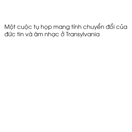
bạn là người yêu thích nhạc điện tử, nhạc pop hay
âm nhạc underground, Heart Beats 2025 chính là nơi
để bạn cảm nhận nhịp điệu của tương lai.
Một cuộc tụ họp mang tính chuyển đổi của
đức tin và âm nhạc ở Transylvania
Với bối cảnh tuyệt đẹp của Transylvania, Lễ hội Âm
nhạc Cơ Đốc này mang đến một sự kết hợp mạnh
mẽ giữa thờ phượng, cảm hứng và cộng đồng. Sự
kiện quy tụ các ban nhạc Cơ Đốc nổi tiếng thế giới
và những diễn giả quốc tế được công nhận , kết nối
các tín đồ từ khắp nơi trên thế giới trong một lễ kỷ
niệm đức tin thông qua âm nhạc, giảng dạy và tình
bằng hữu. Người tham dự sẽ được chiêm ngưỡng
những màn trình diễn tràn đầy sức sống, những
thông điệp thay đổi cuộc sống, và một bầu không
khí sôi động, khuyến khích sự phát triển tâm linh và
kết nối sâu sắc hơn. Dù bạn đến đây để thờ phượng,