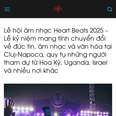
Skip
to
content
Lễ hội âm nhạc Heart Beats 2025 –
Lễ kỷ niệm mang tính chuyển đổi
về đức tin, âm nhạc và văn hóa tại
Cluj-Napoca, quy tụ những người
tham dự từ Hoa Kỳ, Uganda, Israel
và nhiều nơi khác