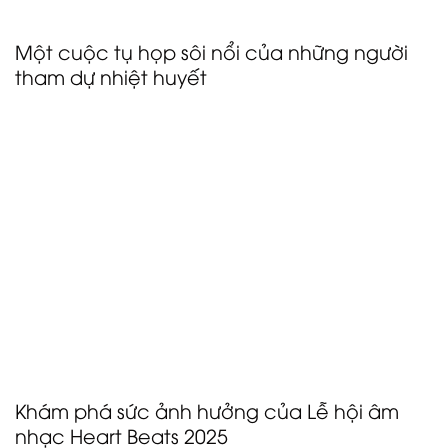
học Lời Chúa hay tìm kiếm sự gắn kết, lễ hội này sẽ là
một trải nghiệm độc đáo ngay giữa lòng Romania.
Một cuộc tụ họp sôi nổi của những người
tham dự nhiệt huyết
Lễ hội Âm nhạc Heart Beats dự kiến sẽ thu hút từ 5.000
đến 10.000 đại biểu nhiệt huyết từ Romania và khắp
nơi trên thế giới. Đám đông sôi động này bao gồm
các tín đồ, nhóm thanh thiếu niên, lãnh đạo nhà thờ,
gia đình và những người yêu âm nhạc – tất cả đều
được kết nối bởi một đức tin chung và mong muốn
trải nghiệm sự thờ phượng mạnh mẽ, những thông
điệp biến đổi và tình bạn thăng hoa. Quy mô người
tham dự tạo nên bầu không khí tràn đầy năng lượng,
kết nối và mục đích chung, khiến đây trở thành một
trong những buổi tụ họp Cơ Đốc giáo có sức ảnh
hưởng nhất trong khu vực.
Khám phá sức ảnh hưởng của Lễ hội âm
nhạc Heart Beats 2025