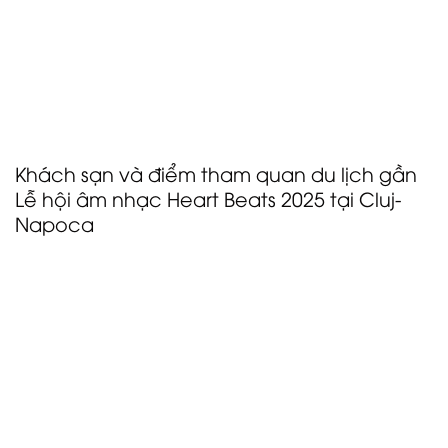
dạng các điểm đến quốc tế. Mạng lưới quốc tế rộng
khắp của Lufthansa tạo điều kiện thuận lợi cho việc
di chuyển đến Lễ hội Âm nhạc Heart Beats cho
khách tham dự từ Đức và các quốc gia khác, với các
chuyến bay nối chuyến thuận tiện qua Frankfurt và
Munich.
Khách sạn và điểm tham quan du lịch gần
Lễ hội âm nhạc Heart Beats 2025 tại Cluj-
Napoca
Khu nghỉ dưỡng Golf & Spa SunGarden
tọa lạc tại vị trí thuận tiện, mang đến cho khách tham
dự sự thuận tiện và thoải mái khi di chuyển đến Lễ hội
Âm nhạc Heart Beats 2025 tại Polyvalent Hall, Cluj-
Napoca. Dù đến bằng ô tô hay xe đưa đón, du
khách đều có thể dễ dàng đến địa điểm tổ chức sự
kiện trong khi tận hưởng kỳ nghỉ thư giãn tại khu nghỉ