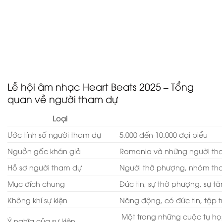
đích và sự tận tâm chung vượt qua mọi biên giới và
giáo phái.
Lễ hội âm nhạc Heart Beats là ngọn hải đăng của hy
vọng và sự đoàn kết trong cộng đồng Cơ đốc giáo ở
Châu Âu—một lễ kỷ niệm khó quên về đức tin, tình
bạn và tình yêu của Chúa.
Lễ hội âm nhạc Heart Beats 2025 – Tổng
quan về người tham dự
Loại
Ước tính số người tham dự
5.000 đến 10.000 đại biểu
Nguồn gốc khán giả
Romania và những người th
Hồ sơ người tham dự
Người thờ phượng, nhóm than
Mục đích chung
Đức tin, sự thờ phượng, sự t
Không khí sự kiện
Năng động, có đức tin, tập 
Một trong những cuộc tụ họ
Ý nghĩa của sự kiện