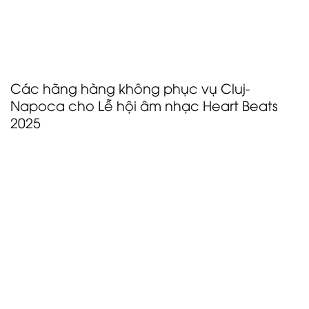
ngoài châu Âu. Khách tham dự thường sử dụng các
chuyến bay nội địa hoặc phương tiện đường bộ để
đến Cluj từ OTP, nhờ vào sự đa dạng của các hãng
hàng không và tuyến bay có sẵn tại trung tâm lớn
này.
Các hãng hàng không phục vụ Cluj-
Napoca cho Lễ hội âm nhạc Heart Beats
2025
Wizz Air
Wizz Air là hãng hàng không giá rẻ hàng đầu tại
Trung và Đông Âu, cung cấp các chuyến bay kết nối
rộng khắp từ Cluj-Napoca đến nhiều thành phố
châu Âu. Đáng chú ý, hãng đã khai trương tuyến bay
mới từ Cluj-Napoca đến Castellón, Tây Ban Nha, vào
tháng 4 năm 2025. Wizz Air là hãng hàng không chính
phục vụ khách tham dự Lễ hội Âm nhạc Heart Beats,
cung cấp các lựa chọn giá cả phải chăng và thuận