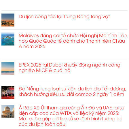
các
2026
đến
Cầu
ở
Chức năng bình luận bị tắt
sự
chính
ngày
Đến
Mở
kiện
thức
1
Hungary
khóa
Du lịch công tác tại Trung Đông tăng vọt
trải
khai
tháng
Cho
tiềm
nghiệm
mạc
4
ở
Chức năng bình luận bị tắt
Diễn
năng
sống
với
Du
Đàn
tăng
động
tiệc
lịch
Maldives đăng cai tổ chức Hội nghị Mô hình Liên
Sự
trưởng
Gala
công
hợp Quốc Quốc tế dành cho Thanh niên Châu
Kiện
kinh
trên
tác
Á năm 2026
Tầm
doanh
sân
tại
Ảnh
không
thượng
ở
Chức năng bình luận bị tắt
Trung
Hưởng
giới
nhằm
Maldives
Đông
Cao
hạn
định
đăng
EPEX 2025 tại Dubai khuấy động ngành công
tăng
2026
tại
hình
cai
nghiệp MICE & cưới hỏi
vọt
MCE
lại
tổ
ở
Chức năng bình luận bị tắt
Trung
tiêu
chức
EPEX
và
chuẩn
Hội
2025
Đà Nẵng tung loạt sự kiện du lịch dịp Tết dương,
Đông
kết
nghị
tại
Âu
khách hưởng siêu ưu đãi combo 2 ngày 1 đêm
nối
Mô
Dubai
2026
toàn
hình
khuấy
ở
cầu
Liên
Ả Rập Xê Út tham gia cùng Ấn Độ và UAE tại sự
động
Sofia
và
hợp
kiện cấp cao của WTTA và tiệc kỷ niệm 2025:
ngành
quan
Quốc
Một cuộc gặp gỡ lịch sử sẽ định hình tương lai
công
hệ
Quốc
của du lịch toàn cầu!
nghiệp
đối
tế
MICE