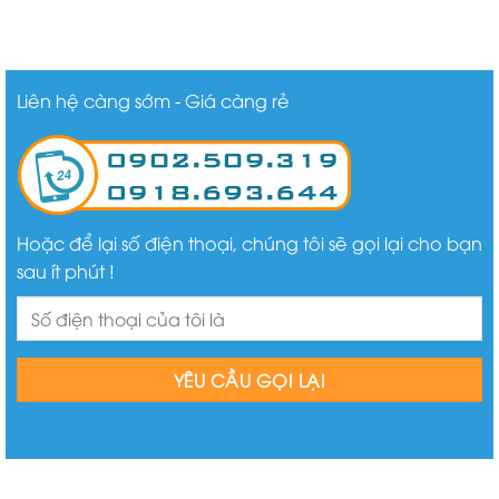
Liên hệ càng sớm - Giá càng rẻ
Hoặc để lại số điện thoại, chúng tôi sẽ gọi lại cho bạn
sau ít phút !