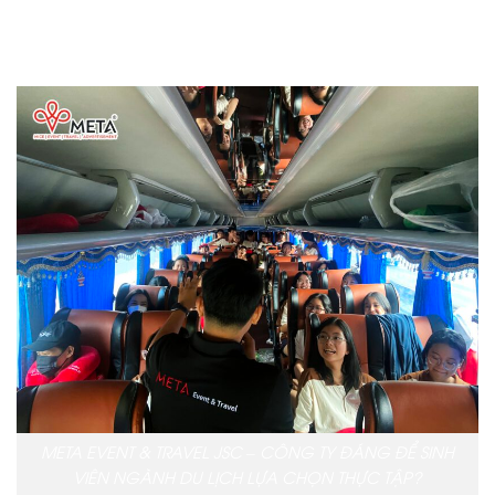
đi đôi với hành”, lựa chọn doanh nghiệp tốt và chất
lượng để gắn bó, thực tập tại đây.
META EVENT & TRAVEL JSC – CÔNG TY ĐÁNG ĐỂ SINH
VIÊN NGÀNH DU LỊCH LỰA CHỌN THỰC TẬP?