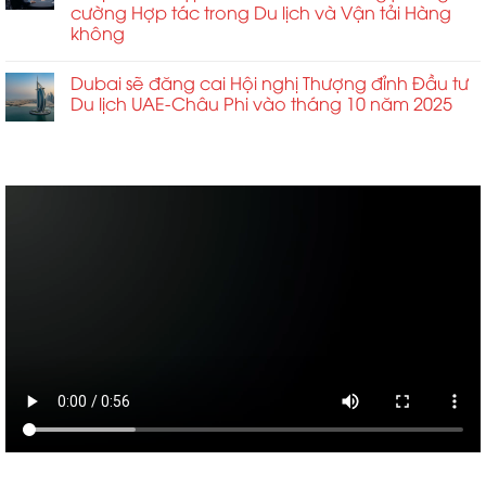
cường Hợp tác trong Du lịch và Vận tải Hàng
không
Dubai sẽ đăng cai Hội nghị Thượng đỉnh Đầu tư
Du lịch UAE-Châu Phi vào tháng 10 năm 2025
ABCD