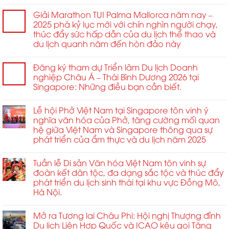
tác
dành
&
chiến
cho
Giải Marathon TUI Palma Mallorca năm nay –
cưới
lược
Thanh
2025 phá kỷ lục mới với chín nghìn người chạy,
hỏi
trong
niên
thúc đẩy sức hấp dẫn của du lịch thể thao và
ngành.
Châu
du lịch quanh năm đến hòn đảo này
Á
năm
Đăng ký tham dự Triển lãm Du lịch Doanh
2026
nghiệp Châu Á – Thái Bình Dương 2026 tại
Singapore: Những điều bạn cần biết.
Lễ hội Phở Việt Nam tại Singapore tôn vinh ý
nghĩa văn hóa của Phở, tăng cường mối quan
hệ giữa Việt Nam và Singapore thông qua sự
phát triển của ẩm thực và du lịch năm 2025
Tuần lễ Di sản Văn hóa Việt Nam tôn vinh sự
đoàn kết dân tộc, đa dạng sắc tộc và thúc đẩy
phát triển du lịch sinh thái tại khu vực Đồng Mô,
Hà Nội.
Mở ra Tương lai Châu Phi: Hội nghị Thượng đỉnh
Du lịch Liên Hợp Quốc và ICAO kêu gọi Tăng