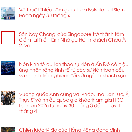
BÀI VIẾT MỚI
Võ thuật Thiếu Lâm giao thoa Bokator tại Siem
Reap ngày 30 tháng 4
ở
Chức năng bình luận bị tắt
Võ
thuật
Sân bay Changi của Singapore trở thành tâm
Thiếu
điểm tại Triển lãm Nhà ga Hành khách Châu Á
Lâm
2026
giao
ở
Chức năng bình luận bị tắt
thoa
Sân
Bokator
bay
Nền kinh tế du lịch theo sự kiện ở Ấn Độ có hiệu
tại
Changi
ứng nhân rộng kinh tế từ các sự kiện toàn cầu
Siem
của
và du lịch trải nghiệm đối với ngành khách sạn
Reap
Singapore
ngày
ở
Chức năng bình luận bị tắt
trở
30
Nền
thành
tháng
kinh
Vương quốc Anh cùng với Pháp, Thái Lan, Úc, Ý,
tâm
4
tế
Thụy Sĩ và nhiều quốc gia khác tham gia HRC
điểm
du
London 2026 từ ngày 30 tháng 3 đến ngày 1
tại
lịch
tháng 4
Triển
theo
lãm
ở
Chức năng bình luận bị tắt
sự
Nhà
Vương
kiện
ga
quốc
Chiến lược tỷ đô của Hồng Kông đang định
ở
Hành