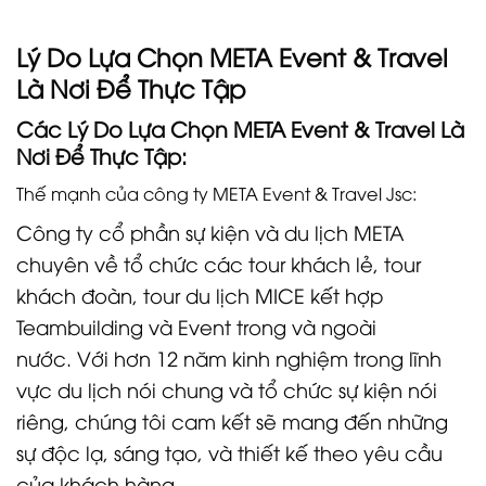
mình qua từng ngày.
Lý Do Lựa Chọn META Event & Travel
Là Nơi Để Thực Tập
Các Lý Do Lựa Chọn META Event & Travel Là
Nơi Để Thực Tập:
Thế mạnh của công ty META Event & Travel Jsc:
Công ty cổ phần sự kiện và du lịch META
chuyên về tổ chức các tour khách lẻ, tour
khách đoàn, tour du lịch MICE kết hợp
Teambuilding và Event trong và ngoài
nước. Với hơn 12 năm kinh nghiệm trong lĩnh
vực du lịch nói chung và tổ chức sự kiện nói
riêng, chúng tôi cam kết sẽ mang đến những
sự độc lạ, sáng tạo, và thiết kế theo yêu cầu
của khách hàng.