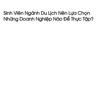
trong quá trình thực tập tại công ty.
Sinh Viên Ngành Du Lịch Nên Lựa Chọn
Những Doanh Nghiệp Nào Để Thực Tập?
Sinh viên ngành du lịch nên lựa chọn những doanh
nghiệp uy tín và có môi trường làm việc chuyên
nghiệp để thực tập. Bởi điều đó, sẽ giúp các bạn sinh
viên làm quen được với những anh chị cơ hữu của
ngành, tạo dựng nên các mối quan hệ chất lượng.
Việc tạo dựng các mối quan hệ chất lượng rất có ích
cho các bạn sau này, không những cho các bạn có
cơ hội trải nghiệm các kinh nghiệm, kỹ năng chuyên
môn khó tìm thấy ở trên mạng xã hội, mà còn giúp
bạn ngày càng có chỗ đứng trong ngành thông qua
việc khẳng định năng lực và được các anh chị hỗ
trợ, dẫn dắt cọ sát với nghề.