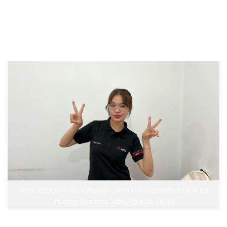
Thực tập sinh Thúy Ngọc – sinh viên ngành du lịch tại
trường Đại học Văn Hóa Tp. HCM