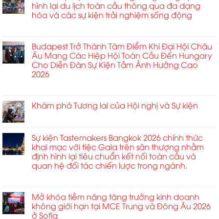
Anh
hình lại du lịch toàn cầu thông qua đa dạng
Ấn
khách
cùng
hóa và các sự kiện trải nghiệm sống động
Độ
Châu
với
có
Á
ở
Chức năng bình luận bị tắt
Pháp,
hiệu
2026
Chiến
Thái
ứng
lược
Budapest Trở Thành Tâm Điểm Khi Đại Hội Châu
Lan,
nhân
tỷ
Âu Mang Các Hiệp Hội Toàn Cầu Đến Hungary
Úc,
rộng
đô
Cho Diễn Đàn Sự Kiện Tầm Ảnh Hưởng Cao
Ý,
kinh
của
2026
Thụy
tế
Hồng
Sĩ
từ
ở
Chức năng bình luận bị tắt
Kông
và
các
Budapest
đang
nhiều
sự
Trở
Khám phá Tương lai của Hội nghị và Sự kiện
định
quốc
kiện
Thành
hình
ở
Chức năng bình luận bị tắt
gia
toàn
Tâm
lại
Khám
khác
cầu
Điểm
du
phá
tham
Sự kiện Tastemakers Bangkok 2026 chính thức
và
Khi
lịch
Tương
gia
khai mạc với tiệc Gala trên sân thượng nhằm
du
Đại
toàn
lai
HRC
định hình lại tiêu chuẩn kết nối toàn cầu và
lịch
Hội
cầu
của
London
quan hệ đối tác chiến lược trong ngành.
trải
Châu
thông
Hội
2026
nghiệm
Âu
qua
ở
Chức năng bình luận bị tắt
nghị
từ
đối
Mang
đa
Sự
và
ngày
với
Các
dạng
kiện
Mở khóa tiềm năng tăng trưởng kinh doanh
Sự
30
ngành
Hiệp
hóa
Tastemakers
không giới hạn tại MCE Trung và Đông Âu 2026
kiện
tháng
khách
Hội
và
Bangkok
ở Sofia
3
sạn
Toàn