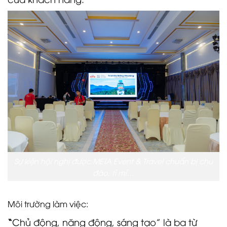
Sự kiện hội nghị được META Event & Travel chuẩn bị chu
đáo, tỉ mỉ…
Môi trường làm việc:
“
Chủ động, năng động, sáng tạo” là ba từ