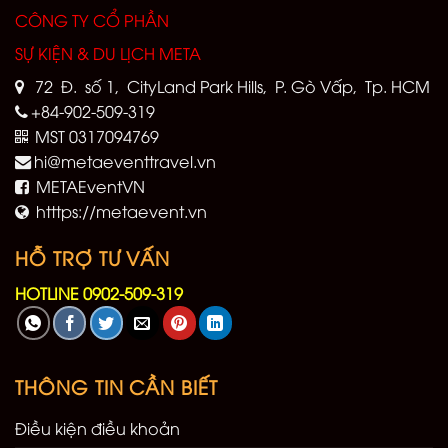
CÔNG TY CỔ PHẦN
SỰ KIỆN & DU LỊCH META
72 Đ. số 1, CityLand Park Hills, P. Gò Vấp, Tp. HCM
+84-902-509-319
MST 0317094769
hi@metaeventtravel.vn
METAEventVN
htttps://metaevent.vn
HỖ TRỢ TƯ VẤN
HOTLINE 0902-509-319
THÔNG TIN CẦN BIẾT
Điều kiện điều khoản