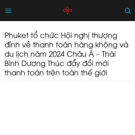
Skip
to
content
Phuket tổ chức Hội nghị thượng
đỉnh về thanh toán hàng không và
du lịch năm 2024 Châu Á – Thái
Bình Dương Thúc đẩy đổi mới
thanh toán trên toàn thế giới
Hội nghị thượng đỉnh về thanh toán hàng không và
du lịch Châu Á – Thái Bình Dương năm 2024 (ATPS
APAC) sẽ diễn ra tại Khách sạn Angsana Laguna
Phuket vào ngày 20 và 21 tháng 8. Hội nghị thượng
đỉnh này được tổ chức tại Phuket, Thái Lan, là sự kiện
quan trọng đối với các chuyên gia trong lĩnh vực