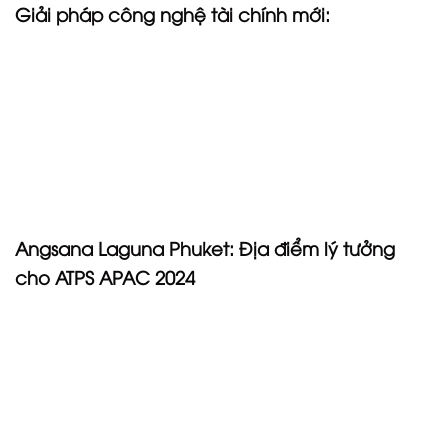
Giải pháp công nghệ tài chính mới:
Đi trước thời đại bằng cách xác định những cải tiến
công nghệ tài chính mới nhất đang định hình tương
lai của thanh toán. Phiên họp này sẽ nêu bật các
công nghệ và giải pháp mới nổi mà các doanh
nghiệp cần lưu ý, giúp họ duy trì khả năng cạnh
tranh và chuẩn bị cho bối cảnh tài chính đang thay
đổi.
Angsana Laguna Phuket: Địa điểm lý tưởng
cho ATPS APAC 2024
Angsana Laguna Phuket là địa điểm được lựa chọn
cho Hội nghị thượng đỉnh về thanh toán hàng không
và du lịch Châu Á – Thái Bình Dương (ATPS APAC)
2024. Khu nghỉ dưỡng cao cấp này nằm ở trung tâm
khu phức hợp Laguna Phuket độc quyền của
Phuket, mang đến bối cảnh lý tưởng cho sự kiện, kết