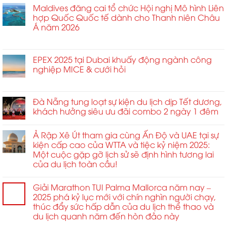
động
tiệc
lịch
Maldives đăng cai tổ chức Hội nghị Mô hình Liên
Sự
trưởng
Gala
công
hợp Quốc Quốc tế dành cho Thanh niên Châu
Kiện
kinh
trên
tác
Á năm 2026
Tầm
doanh
sân
tại
Ảnh
không
thượng
ở
Chức năng bình luận bị tắt
Trung
Hưởng
giới
nhằm
Maldives
Đông
Cao
hạn
định
đăng
EPEX 2025 tại Dubai khuấy động ngành công
tăng
2026
tại
hình
cai
nghiệp MICE & cưới hỏi
vọt
MCE
lại
tổ
ở
Chức năng bình luận bị tắt
Trung
tiêu
chức
EPEX
và
chuẩn
Hội
2025
Đà Nẵng tung loạt sự kiện du lịch dịp Tết dương,
Đông
kết
nghị
tại
Âu
khách hưởng siêu ưu đãi combo 2 ngày 1 đêm
nối
Mô
Dubai
2026
toàn
hình
khuấy
ở
cầu
Liên
Ả Rập Xê Út tham gia cùng Ấn Độ và UAE tại sự
động
Sofia
và
hợp
kiện cấp cao của WTTA và tiệc kỷ niệm 2025:
ngành
quan
Quốc
Một cuộc gặp gỡ lịch sử sẽ định hình tương lai
công
hệ
Quốc
của du lịch toàn cầu!
nghiệp
đối
tế
MICE
tác
dành
&
chiến
cho
Giải Marathon TUI Palma Mallorca năm nay –
cưới
lược
Thanh
2025 phá kỷ lục mới với chín nghìn người chạy,
hỏi
trong
niên
thúc đẩy sức hấp dẫn của du lịch thể thao và
ngành.
Châu
du lịch quanh năm đến hòn đảo này
Á