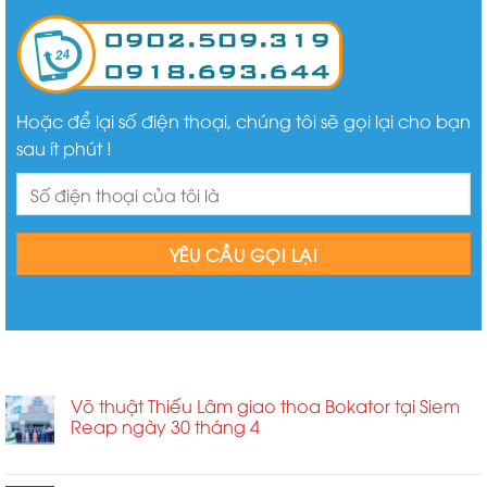
Hoặc để lại số điện thoại, chúng tôi sẽ gọi lại cho bạn
sau ít phút !
BÀI VIẾT MỚI
Võ thuật Thiếu Lâm giao thoa Bokator tại Siem
Reap ngày 30 tháng 4
ở
Chức năng bình luận bị tắt
Võ