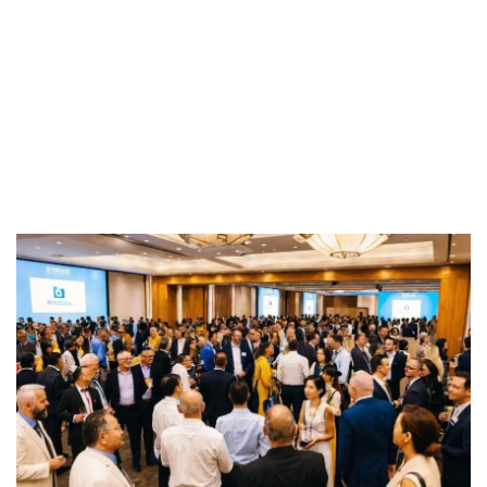
hàng không, thanh toán du lịch, OTA, giải pháp
thanh toán kỹ thuật số và người lập kế hoạch
chuyến đi trên khắp khu vực Châu Á – Thái Bình
Dương. Sự kiện cung cấp thông tin chuyên sâu về
những thách thức và cơ hội mới nhất của ngành,
bao gồm các phiên do chuyên gia dẫn dắt, hội thảo
tương tác và giới thiệu các công nghệ thanh toán
tiên tiến.