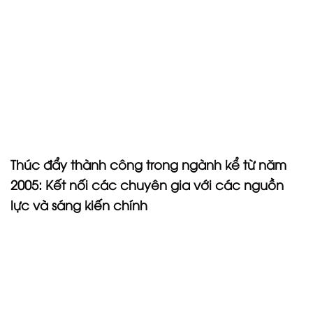
thương hiệu hàng không và du lịch hàng đầu trên
toàn thế giới. Các sự kiện được thiết kế để cung cấp
cho người tham dự những hiểu biết có giá trị, từ các
nghiên cứu tình huống và phương pháp hay nhất
đến các chiến lược tiết kiệm chi phí và tạo doanh
thu. Những cuộc họp này, dù trực tuyến hay trực tiếp,
sẽ quy tụ các đại biểu với các chuyên gia đang thúc
đẩy các sáng kiến ​​và thành công trong ngành.
Thúc đẩy thành công trong ngành kể từ năm
2005: Kết nối các chuyên gia với các nguồn
lực và sáng kiến ​​chính
Ai Events đã tổ chức và mở rộng các sự kiện của
mình kể từ năm 2005, tập trung vào việc mang lại
những gì thực sự tạo nên sự khác biệt cho các doanh
nghiệp. Là một tập đoàn tư nhân được đăng ký tại
Florida, Hoa Kỳ, Ai Events hoạt động trên toàn cầu,