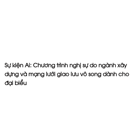
Khi ngành công nghiệp phát triển với tốc độ ngày
càng nhanh, Ai Events cam kết cung cấp nội dung
có giá trị qua từng năm. Sứ mệnh của chúng tôi rất
đơn giản: giúp bạn cập nhật thông tin và nắm bắt xu
hướng trong thế giới năng động của ngành hàng
không và du lịch.
Sự kiện Ai: Chương trình nghị sự do ngành xây
dựng và mạng lưới giao lưu vô song dành cho
đại biểu
Mỗi chương trình nghị sự của Sự kiện Ai đều do
những người trong ngành xây dựng, đảm bảo rằng
nội dung vừa có liên quan vừa có tác động. Với sự
dẫn dắt của các chuyên gia như Michael Smith và
Madeleine Anderson, trọng tâm luôn hướng đến
những diễn giả chia sẻ các phương pháp hay nhất.