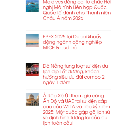
lịch
Maldives đăng cai tổ chức Hội
2026
kinh
sân
công
nghị Mô hình Liên hợp Quốc
doanh
thượng
tác
Quốc tế dành cho Thanh niên
không
nhằm
tại
Châu Á năm 2026
giới
định
Trung
hạn
hình
ở
Chức năng bình luận bị tắt
Đông
tại
lại
Maldives
tăng
MCE
tiêu
đăng
EPEX 2025 tại Dubai khuấy
vọt
Trung
chuẩn
cai
động ngành công nghiệp
và
kết
tổ
MICE & cưới hỏi
Đông
nối
chức
Âu
ở
Chức năng bình luận bị tắt
toàn
Hội
2026
EPEX
cầu
nghị
ở
2025
Đà Nẵng tung loạt sự kiện du
và
Mô
Sofia
tại
lịch dịp Tết dương, khách
quan
hình
Dubai
hưởng siêu ưu đãi combo 2
hệ
Liên
khuấy
ngày 1 đêm
đối
hợp
động
tác
Quốc
ngành
chiến
Quốc
Ả Rập Xê Út tham gia cùng
công
lược
tế
Ấn Độ và UAE tại sự kiện cấp
nghiệp
trong
dành
cao của WTTA và tiệc kỷ niệm
MICE
ngành.
cho
2025: Một cuộc gặp gỡ lịch sử
&
Thanh
sẽ định hình tương lai của du
cưới
niên
hỏi
lịch toàn cầu!
Châu
Á