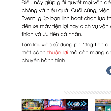
Điều này giúp giải quyết mọi vấn đề
chóng và hiệu quả. Cuối cùng, việc 
Event giúp bạn linh hoạt chọn lựa t
đến xe máy tiện lợi hay dịch vụ vậ
thích và ưu tiên cá nhân.
Tóm lại, việc sử dụng phương tiện đi
một cách
thuận lợi
mà còn mang đến
chuyến hành trình.
Bài viết liên quan