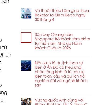
lịch
BÀI VIẾT MỚI
Võ thuật Thiếu Lâm giao thoa
Bokator tại Siem Reap ngày
30 tháng 4
ở
Chức năng bình luận bị tắt
Võ
thuật
Sân bay Changi của
Thiếu
Singapore trở thành tâm điểm
u
Lâm
tại Triển lãm Nhà ga Hành
 từ
giao
khách Châu Á 2026
thoa
i ích
ở
Chức năng bình luận bị tắt
Bokator
Sân
tại
c
bay
Nền kinh tế du lịch theo sự
Siem
Changi
kiện ở Ấn Độ có hiệu ứng
Reap
à
của
nhân rộng kinh tế từ các sự
ngày
Singapore
kiện toàn cầu và du lịch trải
30
trở
nghiệm đối với ngành khách
tháng
thành
p
4
sạn
tâm
ở
ung
Chức năng bình luận bị tắt
điểm
Nền
tại
ơi.
kinh
Vương quốc Anh cùng với
Triển
tế
Pháp, Thái Lan, Úc, Ý, Thụy Sĩ
lãm