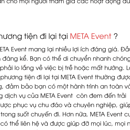
toàn cho mọi người tham gia các hoạt động du 
hương tiện đi lại tại
META Event
?
META Event mang lại nhiều lợi ích đáng giá. Đầ
ian đáng kể. Bạn có thể di chuyển nhanh chóng
ải lo lắng về việc bị trễ hoặc mất hướng. Lợ
c phương tiện đi lại tại META Event thường đượ
ợng, đảm bảo bạn có một hành trình an toàn v
ụng dịch vụ của META Event còn đem đến trải
được phục vụ chu đáo và chuyên nghiệp, giú
 trong suốt chuyến đi. Hơn nữa, META Event c
ó thể liên hệ và được giúp đỡ mọi lúc, mọi n