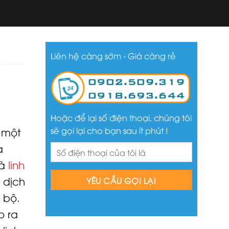
Liên hệ càng sớm - Giá càng rẻ
Hoặc để lại số điện thoại, chúng tôi
sẽ gọi lại cho bạn sau ít phút !
 một
a
à
linh
 dịch
 bộ.
o ra