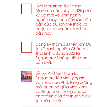
năm
Giải Marathon TUI Palma
2026
Mallorca năm nay – 2025 phá
kỷ lục mới với chín nghìn
người chạy, thúc đẩy sức hấp
dẫn của du lịch thể thao và
du lịch quanh năm đến hòn
đảo này
Đăng ký tham dự Triển lãm Du
lịch Doanh nghiệp Châu Á –
Thái Bình Dương 2026 tại
Singapore: Những điều bạn
cần biết.
Lễ hội Phở Việt Nam tại
Singapore tôn vinh ý nghĩa
văn hóa của Phở, tăng cường
mối quan hệ giữa Việt Nam
và Singapore thông qua sự
phát triển của ẩm thực và du
lịch năm 2025