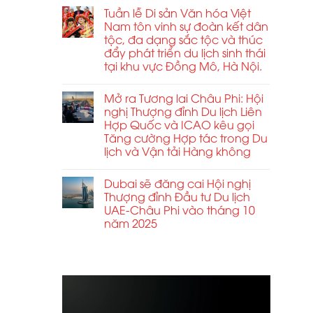
Tuần lễ Di sản Văn hóa Việt
Nam tôn vinh sự đoàn kết dân
tộc, đa dạng sắc tộc và thúc
đẩy phát triển du lịch sinh thái
tại khu vực Đồng Mô, Hà Nội.
Mở ra Tương lai Châu Phi: Hội
nghị Thượng đỉnh Du lịch Liên
Hợp Quốc và ICAO kêu gọi
Tăng cường Hợp tác trong Du
lịch và Vận tải Hàng không
Dubai sẽ đăng cai Hội nghị
Thượng đỉnh Đầu tư Du lịch
UAE-Châu Phi vào tháng 10
năm 2025
ABCD