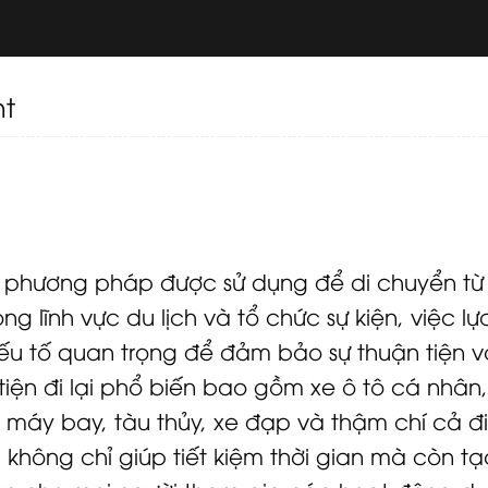
nt
và phương pháp được sử dụng để di chuyển từ
g lĩnh vực du lịch và tổ chức sự kiện, việc lự
yếu tố quan trọng để đảm bảo sự thuận tiện v
ện đi lại phổ biến bao gồm xe ô tô cá nhân,
, máy bay, tàu thủy, xe đạp và thậm chí cả đi
 không chỉ giúp tiết kiệm thời gian mà còn tạ