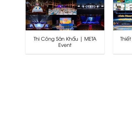
Thi Công Sân Khấu | META
Thiế
Event