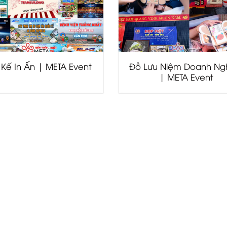
t Kế In Ấn | META Event
Đồ Lưu Niệm Doanh Ng
| META Event