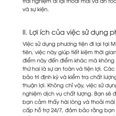
trải nghiệm đi lại thoải mái và an 
và sự kiện.
II. Lợi ích của việc sử dụng p
Việc sử dụng phương tiện đi lại tại 
tiên, việc này giúp tiết kiệm thời g
điểm này đến điểm khác mà không ph
thứ hai là sự an toàn và tiện lợi. Cá
bảo trì định kỳ và kiểm tra chất lư
thuận lợi. Không chỉ vậy, việc sử d
nghiệm dịch vụ chất lượng. Bạn sẽ 
bạn cảm thấy hài lòng và thoải mái
cấp hỗ trợ 24/7, đảm bảo rằng bạn c