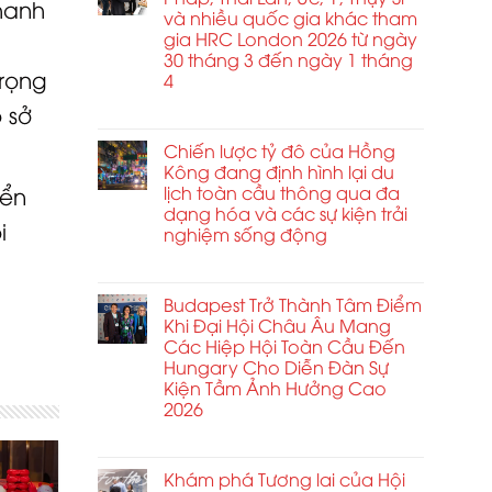
nhanh
du
và nhiều quốc gia khác tham
Nhà
lịch
ga
gia HRC London 2026 từ ngày
theo
Hành
30 tháng 3 đến ngày 1 tháng
sự
trọng
khách
4
kiện
Châu
ở
Chức năng bình luận bị tắt
 sở
ở
Á
Vương
Ấn
2026
quốc
Chiến lược tỷ đô của Hồng
Độ
Anh
Kông đang định hình lại du
có
cùng
lịch toàn cầu thông qua đa
hiệu
yển
với
ứng
dạng hóa và các sự kiện trải
i
Pháp,
nhân
nghiệm sống động
Thái
rộng
ở
Chức năng bình luận bị tắt
Lan,
kinh
Chiến
Úc,
tế
lược
Budapest Trở Thành Tâm Điểm
Ý,
từ
tỷ
Khi Đại Hội Châu Âu Mang
Thụy
các
đô
Các Hiệp Hội Toàn Cầu Đến
Sĩ
sự
của
Hungary Cho Diễn Đàn Sự
và
kiện
Hồng
nhiều
Kiện Tầm Ảnh Hưởng Cao
toàn
Kông
quốc
2026
cầu
đang
gia
và
ở
Chức năng bình luận bị tắt
định
khác
du
Budapest
hình
tham
lịch
Trở
Khám phá Tương lai của Hội
lại
gia
trải