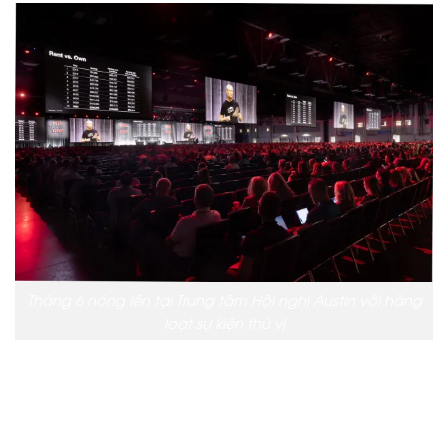
Tháng 6 nóng lên tại Trung tâm Hội nghị Austin với hàng
loạt sự kiện thú vị
Đồng thuận 2024, do CoinDesk tổ chức, bắt đầu vào
ngày 29 tháng 5 và kéo dài đến ngày 1 tháng 6. Là
một hội nghị hàng đầu trong lĩnh vực tiền điện tử,