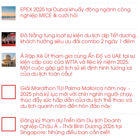
Hưởng
giới
nhằm
Maldives
Đông
Cao
hạn
định
đăng
EPEX 2025 tại Dubai khuấy động ngành công
tăng
2026
tại
hình
cai
nghiệp MICE & cưới hỏi
vọt
MCE
lại
tổ
ở
Chức năng bình luận bị tắt
Trung
tiêu
chức
EPEX
và
chuẩn
Hội
2025
Đà Nẵng tung loạt sự kiện du lịch dịp Tết dương,
Đông
kết
nghị
tại
Âu
khách hưởng siêu ưu đãi combo 2 ngày 1 đêm
nối
Mô
Dubai
2026
toàn
hình
khuấy
ở
cầu
Liên
Ả Rập Xê Út tham gia cùng Ấn Độ và UAE tại sự
động
Sofia
và
hợp
kiện cấp cao của WTTA và tiệc kỷ niệm 2025:
ngành
quan
Quốc
Một cuộc gặp gỡ lịch sử sẽ định hình tương lai
công
hệ
Quốc
của du lịch toàn cầu!
nghiệp
đối
tế
MICE
tác
dành
&
chiến
cho
Giải Marathon TUI Palma Mallorca năm nay –
cưới
lược
Thanh
2025 phá kỷ lục mới với chín nghìn người chạy,
hỏi
trong
niên
thúc đẩy sức hấp dẫn của du lịch thể thao và
ngành.
Châu
du lịch quanh năm đến hòn đảo này
Á
năm
Đăng ký tham dự Triển lãm Du lịch Doanh
2026
nghiệp Châu Á – Thái Bình Dương 2026 tại
Singapore: Những điều bạn cần biết.