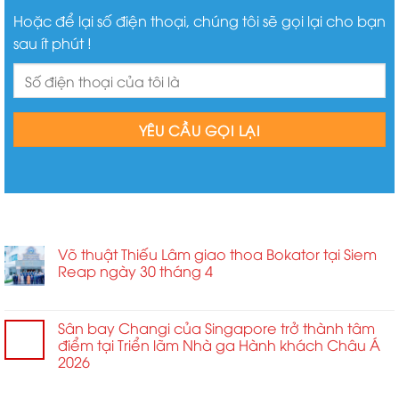
Hoặc để lại số điện thoại, chúng tôi sẽ gọi lại cho bạn
sau ít phút !
BÀI VIẾT MỚI
Võ thuật Thiếu Lâm giao thoa Bokator tại Siem
Reap ngày 30 tháng 4
ở
Chức năng bình luận bị tắt
Võ
thuật
Sân bay Changi của Singapore trở thành tâm
Thiếu
điểm tại Triển lãm Nhà ga Hành khách Châu Á
Lâm
2026
giao
ở
Chức năng bình luận bị tắt
thoa