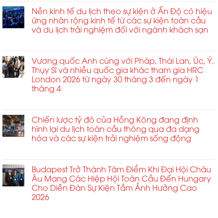
Sân
Bokator
bay
Nền kinh tế du lịch theo sự kiện ở Ấn Độ có hiệu
tại
Changi
ứng nhân rộng kinh tế từ các sự kiện toàn cầu
Siem
của
và du lịch trải nghiệm đối với ngành khách sạn
Reap
Singapore
ngày
ở
Chức năng bình luận bị tắt
trở
30
Nền
thành
tháng
kinh
Vương quốc Anh cùng với Pháp, Thái Lan, Úc, Ý,
tâm
4
tế
Thụy Sĩ và nhiều quốc gia khác tham gia HRC
điểm
du
London 2026 từ ngày 30 tháng 3 đến ngày 1
tại
lịch
tháng 4
Triển
theo
lãm
ở
Chức năng bình luận bị tắt
sự
Nhà
Vương
kiện
ga
quốc
Chiến lược tỷ đô của Hồng Kông đang định
ở
Hành
Anh
hình lại du lịch toàn cầu thông qua đa dạng
Ấn
khách
cùng
hóa và các sự kiện trải nghiệm sống động
Độ
Châu
với
có
Á
ở
Chức năng bình luận bị tắt
Pháp,
hiệu
2026
Chiến
Thái
ứng
lược
Budapest Trở Thành Tâm Điểm Khi Đại Hội Châu
Lan,
nhân
tỷ
Âu Mang Các Hiệp Hội Toàn Cầu Đến Hungary
Úc,
rộng
đô
Cho Diễn Đàn Sự Kiện Tầm Ảnh Hưởng Cao
Ý,
kinh
của
2026
Thụy
tế
Hồng
Sĩ
từ
ở
Chức năng bình luận bị tắt
Kông
và
các
Budapest