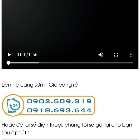
Liên hệ càng sớm - Giá càng rẻ
Hoặc để lại số điện thoại, chúng tôi sẽ gọi lại cho bạn
sau ít phút !