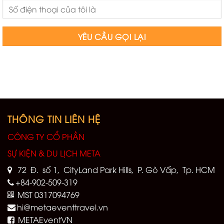
THÔNG TIN LIÊN HỆ
CÔNG TY CỔ PHẦN
SỰ KIỆN & DU LỊCH META
72 Đ. số 1, CityLand Park Hills, P. Gò Vấp, Tp. HCM
+84-902-509-319
MST 0317094769
hi@metaeventtravel.vn
METAEventVN