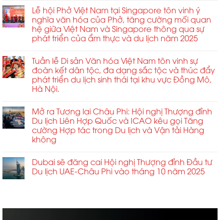
Lễ hội Phở Việt Nam tại Singapore tôn vinh ý
nghĩa văn hóa của Phở, tăng cường mối quan
hệ giữa Việt Nam và Singapore thông qua sự
phát triển của ẩm thực và du lịch năm 2025
Tuần lễ Di sản Văn hóa Việt Nam tôn vinh sự
đoàn kết dân tộc, đa dạng sắc tộc và thúc đẩy
phát triển du lịch sinh thái tại khu vực Đồng Mô,
Hà Nội.
Mở ra Tương lai Châu Phi: Hội nghị Thượng đỉnh
Du lịch Liên Hợp Quốc và ICAO kêu gọi Tăng
cường Hợp tác trong Du lịch và Vận tải Hàng
không
Dubai sẽ đăng cai Hội nghị Thượng đỉnh Đầu tư
Du lịch UAE-Châu Phi vào tháng 10 năm 2025
ABCD