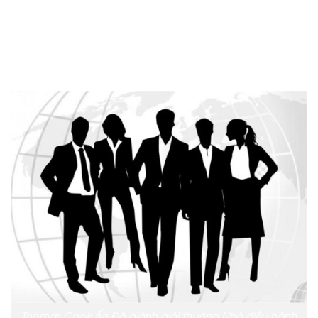
chốt trong ngành lữ hành và du lịch. Quá trình lựa
chọn, được giám sát bởi một bồi thẩm đoàn nổi tiếng
và được Ernst & Young xác nhận, bao gồm các tiêu
chí toàn diện.
Thomas Cook Ấn Độ giành giải thưởng Nhà điều hành