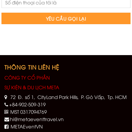
THÔNG TIN LIÊN HỆ
CÔNG TY CỔ PHẦN
SỰ KIỆN & DU LỊCH META
72 Đ. số 1, CityLand Park Hills, P. Gò Vấp, Tp. HCM
+84-902-509-319
MST 0317094769
hi@metaeventtravel.vn
METAEventVN