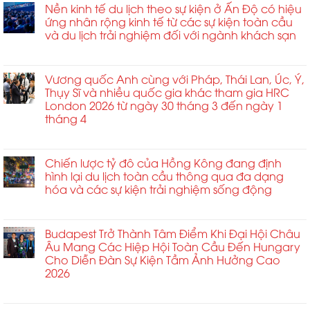
bay
Nền kinh tế du lịch theo sự kiện ở Ấn Độ có hiệu
tại
Changi
ứng nhân rộng kinh tế từ các sự kiện toàn cầu
Siem
của
và du lịch trải nghiệm đối với ngành khách sạn
Reap
Singapore
ngày
ở
Chức năng bình luận bị tắt
trở
30
Nền
thành
tháng
kinh
Vương quốc Anh cùng với Pháp, Thái Lan, Úc, Ý,
tâm
4
tế
Thụy Sĩ và nhiều quốc gia khác tham gia HRC
điểm
du
London 2026 từ ngày 30 tháng 3 đến ngày 1
tại
lịch
tháng 4
Triển
theo
lãm
ở
Chức năng bình luận bị tắt
sự
Nhà
Vương
kiện
ga
quốc
Chiến lược tỷ đô của Hồng Kông đang định
ở
Hành
Anh
hình lại du lịch toàn cầu thông qua đa dạng
Ấn
khách
cùng
hóa và các sự kiện trải nghiệm sống động
Độ
Châu
với
có
Á
ở
Chức năng bình luận bị tắt
Pháp,
hiệu
2026
Chiến
Thái
ứng
lược
Budapest Trở Thành Tâm Điểm Khi Đại Hội Châu
Lan,
nhân
tỷ
Âu Mang Các Hiệp Hội Toàn Cầu Đến Hungary
Úc,
rộng
đô
Cho Diễn Đàn Sự Kiện Tầm Ảnh Hưởng Cao
Ý,
kinh
của
2026
Thụy
tế
Hồng
Sĩ
từ
ở
Chức năng bình luận bị tắt
Kông
và
các
Budapest
đang
nhiều