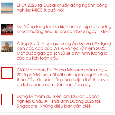
Đông
Cao
hạn
định
đăng
EPEX 2025 tại Dubai khuấy động ngành công
tăng
2026
tại
hình
cai
nghiệp MICE & cưới hỏi
vọt
MCE
lại
tổ
ở
Chức năng bình luận bị tắt
Trung
tiêu
chức
EPEX
và
chuẩn
Hội
2025
Đà Nẵng tung loạt sự kiện du lịch dịp Tết dương,
Đông
kết
nghị
tại
Âu
khách hưởng siêu ưu đãi combo 2 ngày 1 đêm
nối
Mô
Dubai
2026
toàn
hình
khuấy
ở
cầu
Liên
Ả Rập Xê Út tham gia cùng Ấn Độ và UAE tại sự
động
Sofia
và
hợp
kiện cấp cao của WTTA và tiệc kỷ niệm 2025:
ngành
quan
Quốc
Một cuộc gặp gỡ lịch sử sẽ định hình tương lai
công
hệ
Quốc
của du lịch toàn cầu!
nghiệp
đối
tế
MICE
tác
dành
&
chiến
cho
Giải Marathon TUI Palma Mallorca năm nay –
cưới
lược
Thanh
2025 phá kỷ lục mới với chín nghìn người chạy,
hỏi
trong
niên
thúc đẩy sức hấp dẫn của du lịch thể thao và
ngành.
Châu
du lịch quanh năm đến hòn đảo này
Á
năm
Đăng ký tham dự Triển lãm Du lịch Doanh
2026
nghiệp Châu Á – Thái Bình Dương 2026 tại
Singapore: Những điều bạn cần biết.