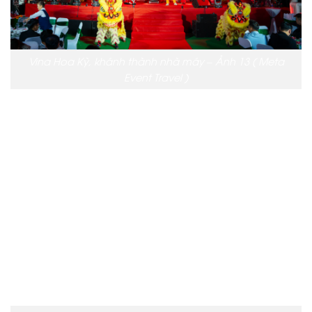
Vina Hoa Kỳ, khánh thành nhà máy – Ảnh 13 ( Meta
Event Travel )