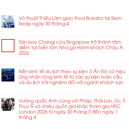
BÀI VIẾT MỚI
Võ thuật Thiếu Lâm giao thoa Bokator tại Siem
Reap ngày 30 tháng 4
ở
Chức năng bình luận bị tắt
Võ
thuật
Sân bay Changi của Singapore trở thành tâm
Thiếu
điểm tại Triển lãm Nhà ga Hành khách Châu Á
Lâm
2026
giao
ở
Chức năng bình luận bị tắt
thoa
Sân
Bokator
bay
Nền kinh tế du lịch theo sự kiện ở Ấn Độ có hiệu
tại
Changi
ứng nhân rộng kinh tế từ các sự kiện toàn cầu
Siem
của
và du lịch trải nghiệm đối với ngành khách sạn
Reap
Singapore
ngày
ở
Chức năng bình luận bị tắt
trở
30
Nền
thành
tháng
kinh
Vương quốc Anh cùng với Pháp, Thái Lan, Úc, Ý,
tâm
4
tế
Thụy Sĩ và nhiều quốc gia khác tham gia HRC
điểm
du
London 2026 từ ngày 30 tháng 3 đến ngày 1
tại
lịch
tháng 4
Triển
theo
lãm
ở
Chức năng bình luận bị tắt
sự
Nhà
Vương