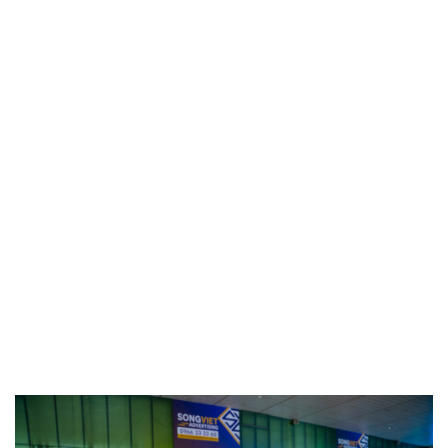
Cũng như là tăng cường tinh thần làm việc của nhân
viên, thể hiện quy mô, năng lực sản xuất và sự đầu tư
nghiêm túc của công ty, các giá trị cốt lõi mà công ty
đang hướng tới. Bên cạnh đó, tạo ra ấn tượng sâu
sắc cho đối tượng khách hàng của Hoa Kỳ Vina,
khẳng định vị thế của mình trên thị trường.
Với những gì đã đạt được hôm nay, Hoa Kỳ Vina có
quyền tự hào về một hành trình dài đầy nỗ lực. Xin
cảm ơn quý vị khách quý đã đến chia sẻ niềm vui
cùng Hoa Kỳ Vina. Chúng ta hãy cùng nhau nâng ly
chúc mừng cho sự thành công của nhà máy Hoa Kỳ
Vina và cho một tương lai tươi sáng hơn.