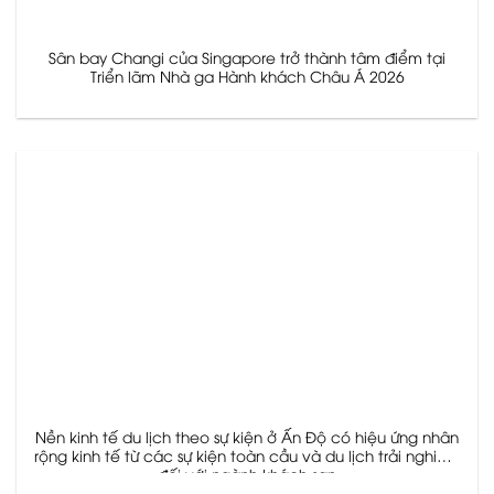
Sân bay Changi của Singapore trở thành tâm điểm tại
Triển lãm Nhà ga Hành khách Châu Á 2026
Nền kinh tế du lịch theo sự kiện ở Ấn Độ có hiệu ứng nhân
rộng kinh tế từ các sự kiện toàn cầu và du lịch trải nghiệm
đối với ngành khách sạn