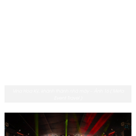
Vina Hoa Kỳ, khánh thành nhà máy – Ảnh 16 ( Meta
Event Travel )