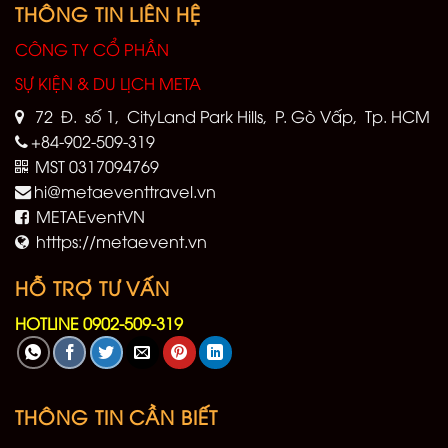
THÔNG TIN LIÊN HỆ
CÔNG TY CỔ PHẦN
SỰ KIỆN & DU LỊCH META
72 Đ. số 1, CityLand Park Hills, P. Gò Vấp, Tp. HCM
+84-902-509-319
MST 0317094769
hi@metaeventtravel.vn
METAEventVN
htttps://metaevent.vn
HỖ TRỢ TƯ VẤN
HOTLINE 0902-509-319
THÔNG TIN CẦN BIẾT