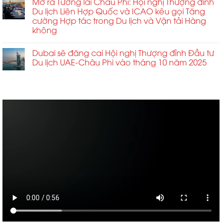
Mở ra Tương lai Châu Phi: Hội nghị Thượng đỉnh
Du lịch Liên Hợp Quốc và ICAO kêu gọi Tăng
cường Hợp tác trong Du lịch và Vận tải Hàng
không
Dubai sẽ đăng cai Hội nghị Thượng đỉnh Đầu tư
Du lịch UAE-Châu Phi vào tháng 10 năm 2025
ABCD