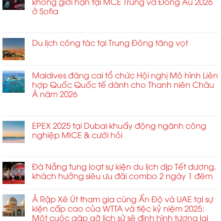
không giới hạn tại MCE Trung và Đông Âu 2026
kiện
tháng
khách
Hội
và
Bangkok
ở Sofia
3
sạn
Toàn
các
2026
đến
Cầu
ở
Chức năng bình luận bị tắt
sự
chính
ngày
Đến
Mở
kiện
thức
1
Hungary
khóa
Du lịch công tác tại Trung Đông tăng vọt
trải
khai
tháng
Cho
tiềm
nghiệm
mạc
4
ở
Chức năng bình luận bị tắt
Diễn
năng
sống
với
Du
Đàn
tăng
động
tiệc
lịch
Maldives đăng cai tổ chức Hội nghị Mô hình Liên
Sự
trưởng
Gala
công
hợp Quốc Quốc tế dành cho Thanh niên Châu
Kiện
kinh
trên
tác
Á năm 2026
Tầm
doanh
sân
tại
Ảnh
không
thượng
ở
Chức năng bình luận bị tắt
Trung
Hưởng
giới
nhằm
Maldives
Đông
Cao
hạn
định
đăng
EPEX 2025 tại Dubai khuấy động ngành công
tăng
2026
tại
hình
cai
nghiệp MICE & cưới hỏi
vọt
MCE
lại
tổ
ở
Chức năng bình luận bị tắt
Trung
tiêu
chức
EPEX
và
chuẩn
Hội
2025
Đà Nẵng tung loạt sự kiện du lịch dịp Tết dương,
Đông
kết
nghị
tại
Âu
khách hưởng siêu ưu đãi combo 2 ngày 1 đêm
nối
Mô
Dubai
2026
toàn
hình
khuấy
ở
cầu
Liên
Ả Rập Xê Út tham gia cùng Ấn Độ và UAE tại sự
động
Sofia
và
hợp
kiện cấp cao của WTTA và tiệc kỷ niệm 2025:
ngành
quan
Quốc
Một cuộc gặp gỡ lịch sử sẽ định hình tương lai
công
hệ
Quốc