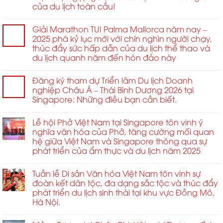
của du lịch toàn cầu!
nghiệp
đối
tế
MICE
tác
dành
&
chiến
cho
Giải Marathon TUI Palma Mallorca năm nay –
cưới
lược
Thanh
2025 phá kỷ lục mới với chín nghìn người chạy,
hỏi
trong
niên
thúc đẩy sức hấp dẫn của du lịch thể thao và
ngành.
Châu
du lịch quanh năm đến hòn đảo này
Á
năm
Đăng ký tham dự Triển lãm Du lịch Doanh
2026
nghiệp Châu Á – Thái Bình Dương 2026 tại
Singapore: Những điều bạn cần biết.
Lễ hội Phở Việt Nam tại Singapore tôn vinh ý
nghĩa văn hóa của Phở, tăng cường mối quan
hệ giữa Việt Nam và Singapore thông qua sự
phát triển của ẩm thực và du lịch năm 2025
Tuần lễ Di sản Văn hóa Việt Nam tôn vinh sự
đoàn kết dân tộc, đa dạng sắc tộc và thúc đẩy
phát triển du lịch sinh thái tại khu vực Đồng Mô,
Hà Nội.