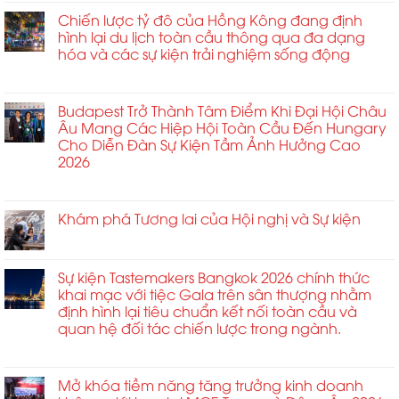
kiện
ga
quốc
Chiến lược tỷ đô của Hồng Kông đang định
ở
Hành
Anh
hình lại du lịch toàn cầu thông qua đa dạng
Ấn
khách
cùng
hóa và các sự kiện trải nghiệm sống động
Độ
Châu
với
có
Á
ở
Chức năng bình luận bị tắt
Pháp,
hiệu
2026
Chiến
Thái
ứng
lược
Budapest Trở Thành Tâm Điểm Khi Đại Hội Châu
Lan,
nhân
tỷ
Âu Mang Các Hiệp Hội Toàn Cầu Đến Hungary
Úc,
rộng
đô
Cho Diễn Đàn Sự Kiện Tầm Ảnh Hưởng Cao
Ý,
kinh
của
2026
Thụy
tế
Hồng
Sĩ
từ
ở
Chức năng bình luận bị tắt
Kông
và
các
Budapest
đang
nhiều
sự
Trở
Khám phá Tương lai của Hội nghị và Sự kiện
định
quốc
kiện
Thành
hình
ở
Chức năng bình luận bị tắt
gia
toàn
Tâm
lại
Khám
khác
cầu
Điểm
du
phá
tham
Sự kiện Tastemakers Bangkok 2026 chính thức
và
Khi
lịch
Tương
gia
khai mạc với tiệc Gala trên sân thượng nhằm
du
Đại
toàn
lai
HRC
định hình lại tiêu chuẩn kết nối toàn cầu và
lịch
Hội
cầu
của
London
quan hệ đối tác chiến lược trong ngành.
trải
Châu
thông
Hội
2026
nghiệm
Âu
qua
ở
Chức năng bình luận bị tắt
nghị
từ
đối
Mang
đa
Sự
và
ngày
với
Các
dạng
kiện
Mở khóa tiềm năng tăng trưởng kinh doanh
Sự
30
ngành
Hiệp
hóa
Tastemakers