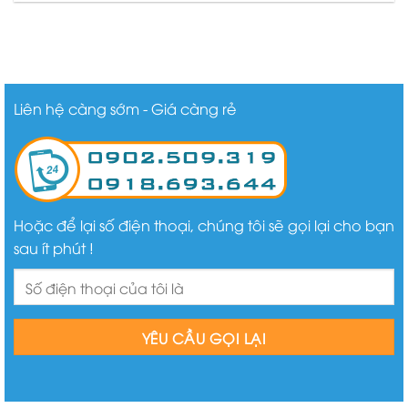
Liên hệ càng sớm - Giá càng rẻ
Hoặc để lại số điện thoại, chúng tôi sẽ gọi lại cho bạn
sau ít phút !